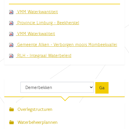
VMM Waterkwantiteit
Provincie Limburg - Beekherstel
VMM Waterkwaliteit
Gemeente Alken - Verborgen moois Mombeekvallei
RLH - Integraal Waterbeleid
Overlegstructuren
N
a
Waterbeheerplannen
v