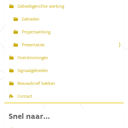
Gebiedsgerichte werking
i
g
Gebieden
a
Projectwerking
t
i
Presentaties
e
Overstromingen
Signaalgebieden
Nieuwsbrief bekken
Contact
Snel naar...