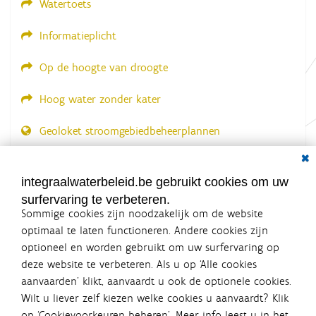
Watertoets
Informatieplicht
Op de hoogte van droogte
Hoog water zonder kater
Geoloket stroomgebiedbeheerplannen
Dial
Documenten voor leden
LOGIN VEREIST
integraalwaterbeleid.be gebruikt cookies om uw
surfervaring te verbeteren.
Sommige cookies zijn noodzakelijk om de website
optimaal te laten functioneren. Andere cookies zijn
optioneel en worden gebruikt om uw surfervaring op
Integraalwaterbeleid.be is een
deze website te verbeteren. Als u op ‘Alle cookies
officiële website van de Vlaamse
aanvaarden’ klikt, aanvaardt u ook de optionele cookies.
overheid
Wilt u liever zelf kiezen welke cookies u aanvaardt? Klik
uitgegeven door
Coördinatiecommissie Integraal
op ‘Cookievoorkeuren beheren’. Meer info leest u in het
Waterbeleid