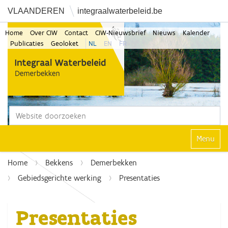
VLAANDEREN
integraalwaterbeleid.be
Home
Over CIW
Contact
CIW-Nieuwsbrief
Nieuws
Kalender
Publicaties
Geoloket
NL
EN
FR
Zoek
Geavanceerd zoeken...
Klap navi
Home
Bekkens
Demerbekken
Gebiedsgerichte werking
Presentaties
Presentaties