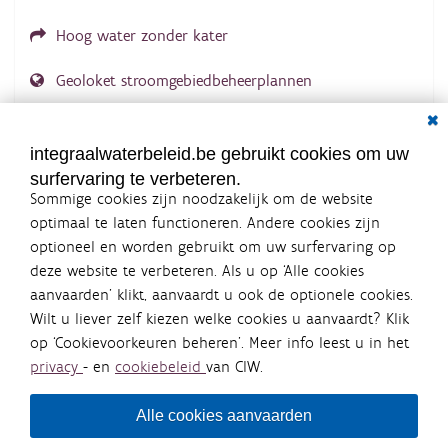
Hoog water zonder kater
Geoloket stroomgebiedbeheerplannen
Dial
Documenten voor leden
LOGIN VEREIST
integraalwaterbeleid.be gebruikt cookies om uw
surfervaring te verbeteren.
Sommige cookies zijn noodzakelijk om de website
optimaal te laten functioneren. Andere cookies zijn
optioneel en worden gebruikt om uw surfervaring op
Integraalwaterbeleid.be is een
deze website te verbeteren. Als u op ‘Alle cookies
officiële website van de Vlaamse
aanvaarden’ klikt, aanvaardt u ook de optionele cookies.
overheid
Wilt u liever zelf kiezen welke cookies u aanvaardt? Klik
uitgegeven door
Coördinatiecommissie Integraal
op ‘Cookievoorkeuren beheren’. Meer info leest u in het
Waterbeleid
privacy
- en
cookiebeleid
van CIW.
De Coördinatiecommissie Integraal Waterbeleid (CIW) is een
overlegplatform van de diverse beleidsdomeinen en
bestuursniveaus die bij het waterbeleid betrokken zijn. Ook
Alle cookies aanvaarden
waterbedrijven nemen deel aan het overleg. Deze
samenwerking zorgt voor een gecoördineerde en