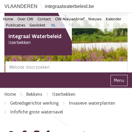
VLAANDEREN
integraalwaterbeleid.be
Home
Over CIW
Contact
CIW-Nieuwsbrief
Nieuws
Kalender
Publicaties
Geoloket
NL
EN
FR
Zoek
Geavanceerd zoeken...
Klap navi
Home
Bekkens
IJzerbekken
Gebiedsgerichte werking
Invasieve waterplanten
Infofiche grote waternavel