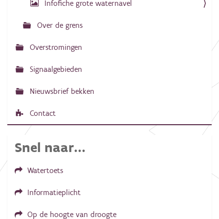
n
Infofiche grote waternavel
d
e
Over de grens
a
f
b
Overstromingen
e
e
l
Signaalgebieden
d
i
Nieuwsbrief bekken
n
g
.
Contact
.
.
Snel naar...
Watertoets
Informatieplicht
Op de hoogte van droogte