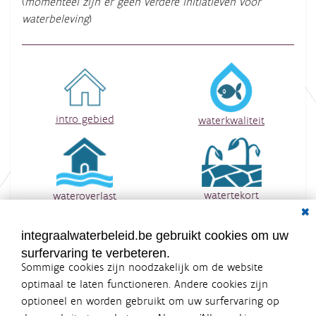
(
momenteel zijn er geen verdere initiatieven voor
waterbeleving
)
intro gebied
waterkwaliteit
watertekort
wateroverlast
Dial
integraalwaterbeleid.be gebruikt cookies om uw
surfervaring te verbeteren.
Sommige cookies zijn noodzakelijk om de website
optimaal te laten functioneren. Andere cookies zijn
optioneel en worden gebruikt om uw surfervaring op
Integraalwaterbeleid.be is een