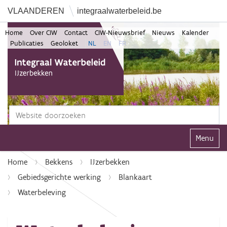
VLAANDEREN
integraalwaterbeleid.be
Home
Over CIW
Contact
CIW-Nieuwsbrief
Nieuws
Kalender
Publicaties
Geoloket
NL
EN
FR
Zoek
Geavanceerd zoeken...
Klap navi
Home
Bekkens
IJzerbekken
Gebiedsgerichte werking
Blankaart
Waterbeleving