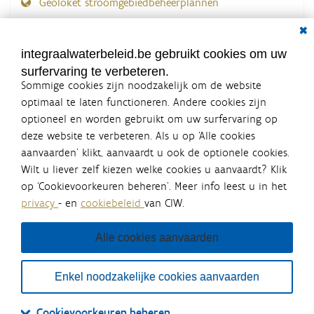
Geoloket stroomgebiedbeheerplannen
Dial
Documenten voor leden
LOGIN VEREIST
integraalwaterbeleid.be gebruikt cookies om uw
surfervaring te verbeteren.
Sommige cookies zijn noodzakelijk om de website
optimaal te laten functioneren. Andere cookies zijn
optioneel en worden gebruikt om uw surfervaring op
Integraalwaterbeleid.be is een
deze website te verbeteren. Als u op ‘Alle cookies
officiële website van de Vlaamse
aanvaarden’ klikt, aanvaardt u ook de optionele cookies.
overheid
Wilt u liever zelf kiezen welke cookies u aanvaardt? Klik
uitgegeven door
Coördinatiecommissie Integraal
op ‘Cookievoorkeuren beheren’. Meer info leest u in het
Waterbeleid
privacy
- en
cookiebeleid
van CIW.
De Coördinatiecommissie Integraal Waterbeleid (CIW) is een
overlegplatform van de diverse beleidsdomeinen en
bestuursniveaus die bij het waterbeleid betrokken zijn. Ook
Alle cookies aanvaarden
waterbedrijven nemen deel aan het overleg. Deze
samenwerking zorgt voor een gecoördineerde en
geïntegreerde aanpak van het waterbeleid en waterbeheer
Enkel noodzakelijke cookies aanvaarden
in Vlaanderen.
OVER CIW
DISCLAIMER
PRIVACY
COOKIEBELEID
SITEMAP
Cookievoorkeuren beheren