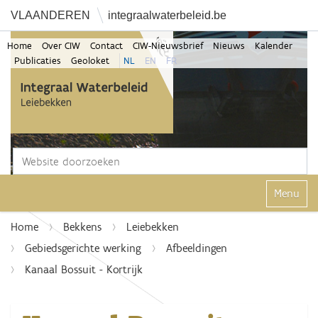
VLAANDEREN
integraalwaterbeleid.be
Home
Over CIW
Contact
CIW-Nieuwsbrief
Nieuws
Kalender
Publicaties
Geoloket
NL
EN
FR
Zoek
Geavanceerd zoeken...
Klap navi
Home
Bekkens
Leiebekken
Gebiedsgerichte werking
Afbeeldingen
Kanaal Bossuit - Kortrijk