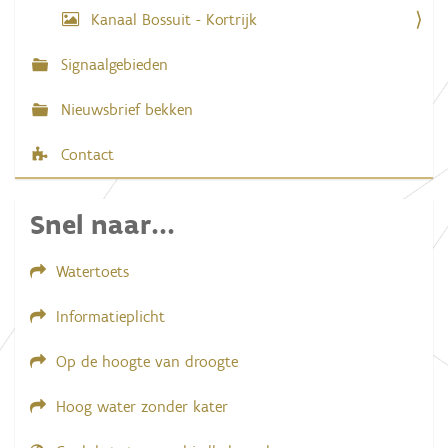
e
Kanaal Bossuit - Kortrijk
a
f
b
Signaalgebieden
e
e
l
Nieuwsbrief bekken
d
i
Contact
n
g
.
.
Snel naar...
.
Watertoets
Informatieplicht
Op de hoogte van droogte
Hoog water zonder kater