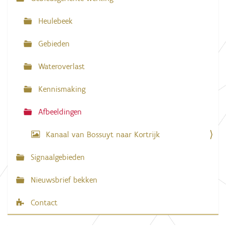
i
g
g
e
Heulebeek
w
a
e
e
Gebieden
t
r
g
i
Wateroverlast
a
e
v
e
Kennismaking
v
a
n
Afbeeldingen
d
e
Kanaal van Bossuyt naar Kortrijk
a
f
b
Signaalgebieden
e
e
l
Nieuwsbrief bekken
d
i
Contact
n
g
.