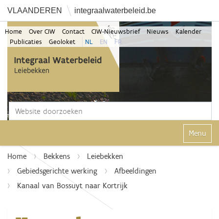
VLAANDEREN
integraalwaterbeleid.be
Home
Over CIW
Contact
CIW-Nieuwsbrief
Nieuws
Kalender
Publicaties
Geoloket
NL
EN
FR
Zoek
Geavanceerd zoeken...
Klap navi
Home
Bekkens
Leiebekken
Gebiedsgerichte werking
Afbeeldingen
Kanaal van Bossuyt naar Kortrijk