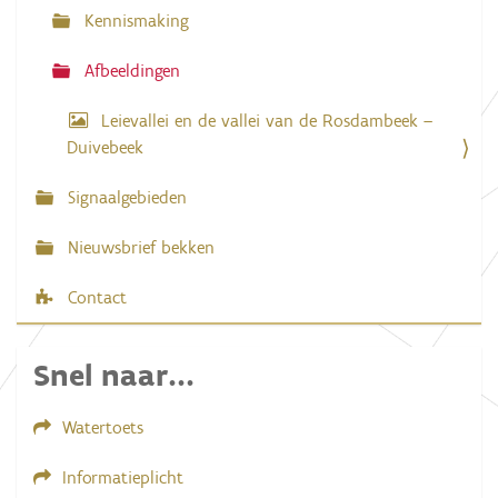
e
Kennismaking
v
a
n
Afbeeldingen
d
e
Leievallei en de vallei van de Rosdambeek –
a
f
Duivebeek
b
e
Signaalgebieden
e
l
d
Nieuwsbrief bekken
i
n
g
Contact
.
.
.
Snel naar...
Watertoets
Informatieplicht