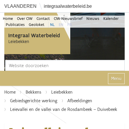
VLAANDEREN
integraalwaterbeleid.be
Home
Over CIW
Contact
CIW-Nieuwsbrief
Nieuws
Kalender
Publicaties
Geoloket
NL
EN
FR
Zoek
Geavanceerd zoeken...
Klap navi
Home
Bekkens
Leiebekken
Gebiedsgerichte werking
Afbeeldingen
Leievallei en de vallei van de Rosdambeek – Duivebeek