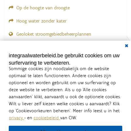
Op de hoogte van droogte
Hoog water zonder kater
Geoloket stroomgebiedbeheerplannen
Dial
Documenten voor leden
LOGIN VEREIST
integraalwaterbeleid.be gebruikt cookies om uw
surfervaring te verbeteren.
Sommige cookies zijn noodzakelijk om de website
optimaal te laten functioneren. Andere cookies zijn
optioneel en worden gebruikt om uw surfervaring op
Integraalwaterbeleid.be is een
deze website te verbeteren. Als u op ‘Alle cookies
officiële website van de Vlaamse
aanvaarden’ klikt, aanvaardt u ook de optionele cookies.
overheid
Wilt u liever zelf kiezen welke cookies u aanvaardt? Klik
uitgegeven door
Coördinatiecommissie Integraal
op ‘Cookievoorkeuren beheren’. Meer info leest u in het
Waterbeleid
privacy
- en
cookiebeleid
van CIW.
De Coördinatiecommissie Integraal Waterbeleid (CIW) is een
overlegplatform van de diverse beleidsdomeinen en
bestuursniveaus die bij het waterbeleid betrokken zijn. Ook