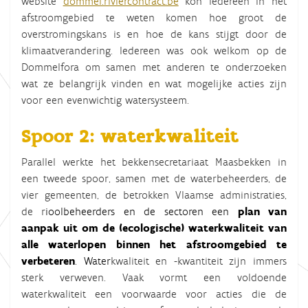
website
dommel.riviercontract.be
kon iedereen in het
afstroomgebied te weten komen hoe groot de
overstromingskans is en hoe de kans stijgt door de
klimaatverandering. Iedereen was ook welkom op de
Dommelfora om samen met anderen te onderzoeken
wat ze belangrijk vinden en wat mogelijke acties zijn
voor een evenwichtig watersysteem.
Spoor 2: waterkwaliteit
Parallel werkte het bekkensecretariaat Maasbekken in
een tweede spoor, samen met de waterbeheerders, de
vier gemeenten, de betrokken Vlaamse administraties,
de r
ioolbeheerders en de sectoren een
plan van
aanpak uit om de (ecologische) waterkwaliteit van
alle waterlopen binnen het afstroomgebied te
verbeteren
. Water
kwaliteit en -kwantiteit zijn immers
sterk verweven. Vaak vormt een voldoende
waterkwaliteit een voorwaarde voor acties die de