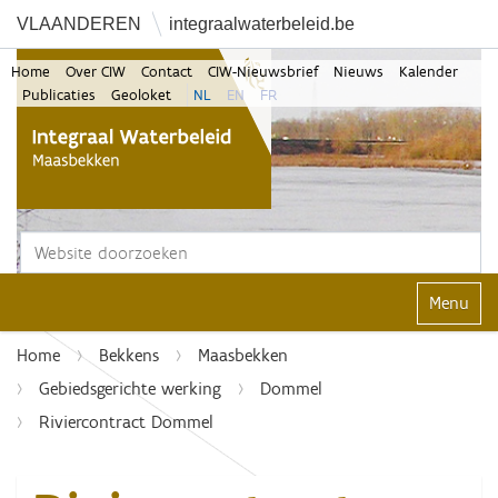
VLAANDEREN
integraalwaterbeleid.be
Home
Over CIW
Contact
CIW-Nieuwsbrief
Nieuws
Kalender
Publicaties
Geoloket
NL
EN
FR
Zoek
Geavanceerd zoeken...
Klap navi
Home
Bekkens
Maasbekken
Gebiedsgerichte werking
Dommel
Riviercontract Dommel