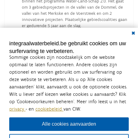
binnen het programma Water-Land-Schap 2.0. Het gaat
om 3 gebiedsprojecten in de vallei van de Dommel, de
vallei van het Merkske en de Voerstreek en om 2
innovatieve projecten. Plaatselijke gebiedscoalities gaan
er gedurende 5 jaar aan de slag.
Dial
integraalwaterbeleid.be gebruikt cookies om uw
surfervaring te verbeteren.
Sommige cookies zijn noodzakelijk om de website
optimaal te laten functioneren. Andere cookies zijn
optioneel en worden gebruikt om uw surfervaring op
Integraalwaterbeleid.be is een
deze website te verbeteren. Als u op ‘Alle cookies
officiële website van de Vlaamse
aanvaarden’ klikt, aanvaardt u ook de optionele cookies.
overheid
Wilt u liever zelf kiezen welke cookies u aanvaardt? Klik
uitgegeven door
Coördinatiecommissie Integraal
op ‘Cookievoorkeuren beheren’. Meer info leest u in het
Waterbeleid
privacy
- en
cookiebeleid
van CIW.
De Coördinatiecommissie Integraal Waterbeleid (CIW) is een
overlegplatform van de diverse beleidsdomeinen en
bestuursniveaus die bij het waterbeleid betrokken zijn. Ook
Alle cookies aanvaarden
waterbedrijven nemen deel aan het overleg. Deze
samenwerking zorgt voor een gecoördineerde en
geïntegreerde aanpak van het waterbeleid en waterbeheer