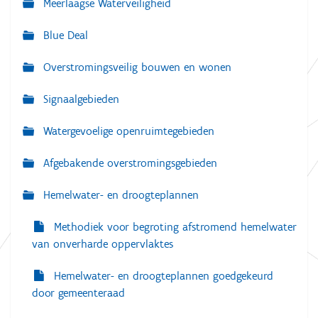
o
Meerlaagse Waterveiligheid
i
l
g
l
Blue Deal
e
a
d
i
Overstromingsveilig bouwen en wonen
t
g
e
i
w
Signaalgebieden
e
e
e
Watergevoelige openruimtegebieden
r
g
a
Afgebakende overstromingsgebieden
v
e
Hemelwater- en droogteplannen
v
a
n
Methodiek voor begroting afstromend hemelwater
d
e
van onverharde oppervlaktes
a
f
Hemelwater- en droogteplannen goedgekeurd
b
e
door gemeenteraad
e
l