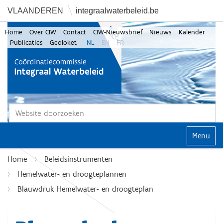
VLAANDEREN
integraalwaterbeleid.be
Home
Over CIW
Contact
CIW-Nieuwsbrief
Nieuws
Kalender
Publicaties
Geoloket
NL
EN
FR
Zoek
Geavanceerd zoeken...
Klap navi
Home
Beleidsinstrumenten
Hemelwater- en droogteplannen
Blauwdruk Hemelwater- en droogteplan