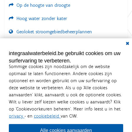
Op de hoogte van droogte
Hoog water zonder kater
Geoloket stroomgebiedbeheerplannen
Dial
Documenten voor leden
LOGIN VEREIST
integraalwaterbeleid.be gebruikt cookies om uw
surfervaring te verbeteren.
Sommige cookies zijn noodzakelijk om de website
optimaal te laten functioneren. Andere cookies zijn
optioneel en worden gebruikt om uw surfervaring op
Integraalwaterbeleid.be is een
deze website te verbeteren. Als u op ‘Alle cookies
officiële website van de Vlaamse
aanvaarden’ klikt, aanvaardt u ook de optionele cookies.
overheid
Wilt u liever zelf kiezen welke cookies u aanvaardt? Klik
uitgegeven door
Coördinatiecommissie Integraal
op ‘Cookievoorkeuren beheren’. Meer info leest u in het
Waterbeleid
privacy
- en
cookiebeleid
van CIW.
De Coördinatiecommissie Integraal Waterbeleid (CIW) is een
overlegplatform van de diverse beleidsdomeinen en
bestuursniveaus die bij het waterbeleid betrokken zijn. Ook
Alle cookies aanvaarden