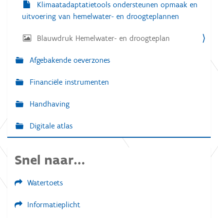
Klimaatadaptatietools ondersteunen opmaak en
d
i
uitvoering van hemelwater- en droogteplannen
n
g
Blauwdruk Hemelwater- en droogteplan
.
.
.
Afgebakende oeverzones
Financiële instrumenten
Handhaving
Digitale atlas
Snel naar...
Watertoets
Informatieplicht