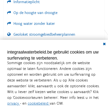
Informatieplicht
Op de hoogte van droogte
Hoog water zonder kater
Geoloket stroomgebiedbeheerplannen
Dial
Documenten voor leden
LOGIN VEREIST
integraalwaterbeleid.be gebruikt cookies om uw
surfervaring te verbeteren.
Sommige cookies zijn noodzakelijk om de website
optimaal te laten functioneren. Andere cookies zijn
optioneel en worden gebruikt om uw surfervaring op
Integraalwaterbeleid.be is een
deze website te verbeteren. Als u op ‘Alle cookies
officiële website van de Vlaamse
aanvaarden’ klikt, aanvaardt u ook de optionele cookies.
overheid
Wilt u liever zelf kiezen welke cookies u aanvaardt? Klik
uitgegeven door
Coördinatiecommissie Integraal
op ‘Cookievoorkeuren beheren’. Meer info leest u in het
Waterbeleid
privacy
- en
cookiebeleid
van CIW.
De Coördinatiecommissie Integraal Waterbeleid (CIW) is een