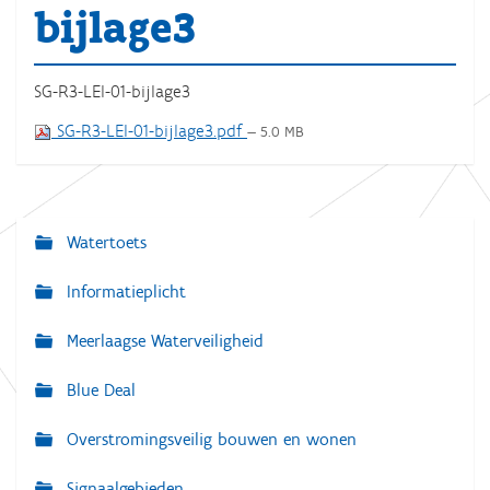
bijlage3
SG-R3-LEI-01-bijlage3
SG-R3-LEI-01-bijlage3.pdf
— 5.0 MB
Watertoets
N
a
Informatieplicht
v
Meerlaagse Waterveiligheid
i
g
Blue Deal
a
Overstromingsveilig bouwen en wonen
t
i
Signaalgebieden