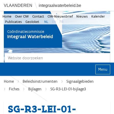
VLAANDEREN
integraalwaterbeleid.be
Home
Over CIW
Contact
CIW-Nieuwsbrief
Nieuws
Kalender
Publicaties
Geoloket
NL
EN
FR
Zoek
Geavanceerd zoeken...
Klap navi
Home
Beleidsinstrumenten
Signaalgebieden
Fiches
Bijlagen
SG-R3-LEI-01-bijlage3
SG-R3-LEI-01-