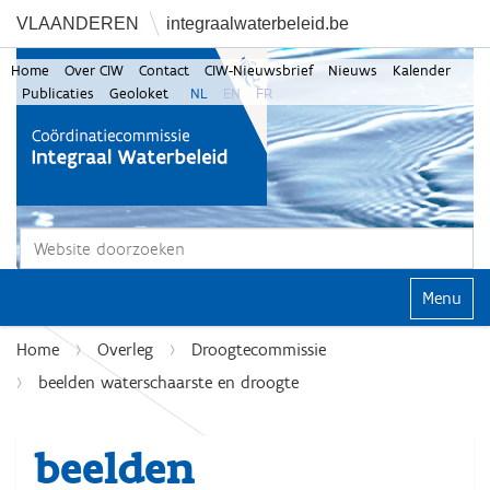
VLAANDEREN
integraalwaterbeleid.be
Home
Over CIW
Contact
CIW-Nieuwsbrief
Nieuws
Kalender
Publicaties
Geoloket
NL
EN
FR
Zoek
Geavanceerd zoeken...
Klap navi
Home
Overleg
Droogtecommissie
beelden waterschaarste en droogte
beelden