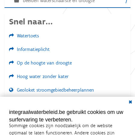
beelden waterschaarste en droogte
Snel naar...
Watertoets
Informatieplicht
Op de hoogte van droogte
Hoog water zonder kater
Geoloket stroomgebiedbeheerplannen
Dial
Documenten voor leden
LOGIN VEREIST
integraalwaterbeleid.be gebruikt cookies om uw
surfervaring te verbeteren.
Sommige cookies zijn noodzakelijk om de website
optimaal te laten functioneren. Andere cookies zijn