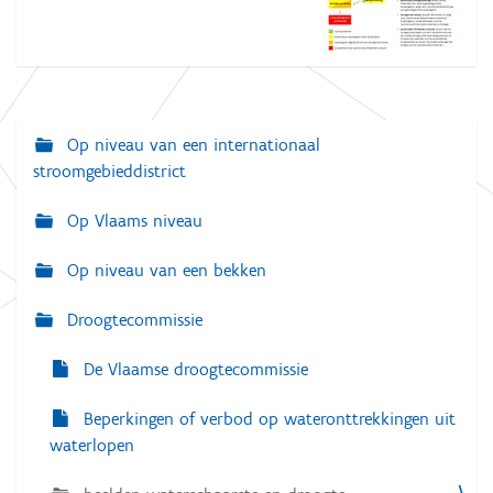
Op niveau van een internationaal
N
stroomgebieddistrict
a
v
Op Vlaams niveau
i
Op niveau van een bekken
g
a
Droogtecommissie
t
De Vlaamse droogtecommissie
i
e
Beperkingen of verbod op wateronttrekkingen uit
waterlopen