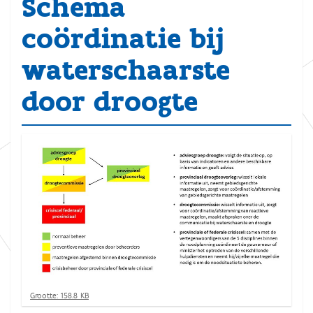
Schema
coördinatie bij
waterschaarste
door droogte
K
Grootte: 158.8 KB
l