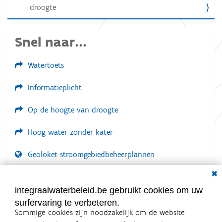
a
droogte
n
d
e
a
Snel naar...
f
b
e
Watertoets
e
l
d
Informatieplicht
i
n
Op de hoogte van droogte
g
.
.
Hoog water zonder kater
.
Geoloket stroomgebiedbeheerplannen
Dial
Documenten voor leden
LOGIN VEREIST
integraalwaterbeleid.be gebruikt cookies om uw
surfervaring te verbeteren.
Sommige cookies zijn noodzakelijk om de website