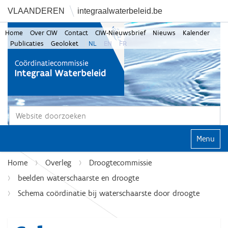
VLAANDEREN
integraalwaterbeleid.be
Home
Over CIW
Contact
CIW-Nieuwsbrief
Nieuws
Kalender
Publicaties
Geoloket
NL
EN
FR
Zoek
Geavanceerd zoeken...
Klap navi
Home
Overleg
Droogtecommissie
beelden waterschaarste en droogte
Schema coördinatie bij waterschaarste door droogte