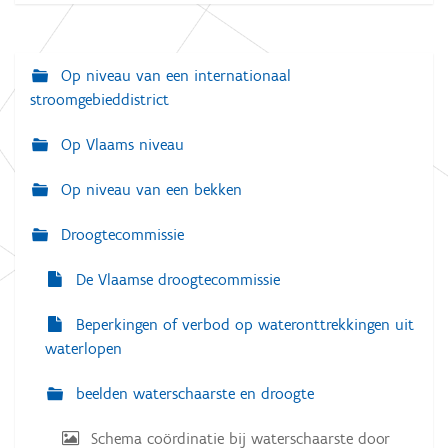
i
k
v
o
Op niveau van een internationaal
N
o
r
stroomgebieddistrict
a
d
e
v
Op Vlaams niveau
v
o
i
l
Op niveau van een bekken
g
l
e
a
d
Droogtecommissie
i
t
g
De Vlaamse droogtecommissie
e
i
w
e
e
Beperkingen of verbod op wateronttrekkingen uit
e
waterlopen
r
g
a
beelden waterschaarste en droogte
v
e
v
Schema coördinatie bij waterschaarste door