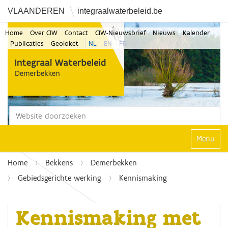
VLAANDEREN
integraalwaterbeleid.be
Home
Over CIW
Contact
CIW-Nieuwsbrief
Nieuws
Kalender
Publicaties
Geoloket
NL
EN
FR
Zoek
Geavanceerd zoeken...
Klap navi
Home
Bekkens
Demerbekken
Gebiedsgerichte werking
Kennismaking
Kennismaking met