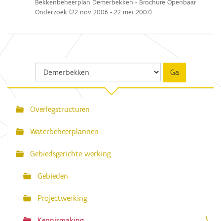
Bekkenbeheerplan Demerbekken - Brochure Openbaar
Onderzoek (22 nov 2006 - 22 mei 2007)
Overlegstructuren
N
a
Waterbeheerplannen
v
Gebiedsgerichte werking
i
g
Gebieden
a
Projectwerking
t
i
Kennismaking