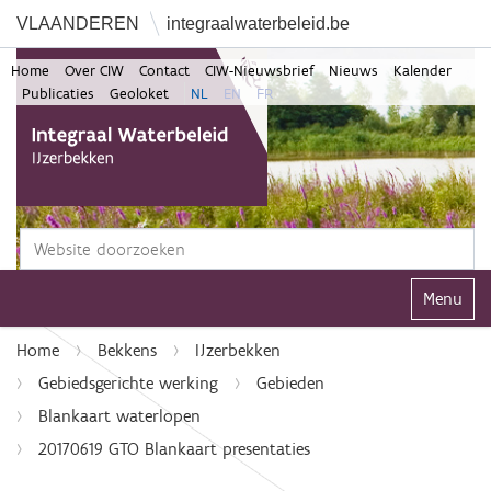
VLAANDEREN
integraalwaterbeleid.be
Home
Over CIW
Contact
CIW-Nieuwsbrief
Nieuws
Kalender
Publicaties
Geoloket
NL
EN
FR
Zoek
Geavanceerd zoeken...
Klap navi
Home
Bekkens
IJzerbekken
Gebiedsgerichte werking
Gebieden
Blankaart waterlopen
20170619 GTO Blankaart presentaties