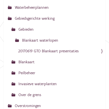
a
Waterbeheerplannen
v
Gebiedsgerichte werking
i
g
Gebieden
a
Blankaart waterlopen
t
i
20170619 GTO Blankaart presentaties
e
Blankaart
Peilbeheer
Invasieve waterplanten
Over de grens
Overstromingen