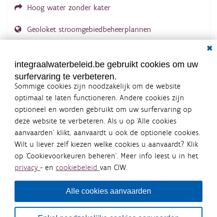
Hoog water zonder kater
Geoloket stroomgebiedbeheerplannen
Dial
Documenten voor leden
LOGIN VEREIST
integraalwaterbeleid.be gebruikt cookies om uw
surfervaring te verbeteren.
Sommige cookies zijn noodzakelijk om de website
optimaal te laten functioneren. Andere cookies zijn
optioneel en worden gebruikt om uw surfervaring op
Integraalwaterbeleid.be is een
deze website te verbeteren. Als u op ‘Alle cookies
officiële website van de Vlaamse
aanvaarden’ klikt, aanvaardt u ook de optionele cookies.
overheid
Wilt u liever zelf kiezen welke cookies u aanvaardt? Klik
uitgegeven door
Coördinatiecommissie Integraal
op ‘Cookievoorkeuren beheren’. Meer info leest u in het
Waterbeleid
privacy
- en
cookiebeleid
van CIW.
De Coördinatiecommissie Integraal Waterbeleid (CIW) is een
overlegplatform van de diverse beleidsdomeinen en
bestuursniveaus die bij het waterbeleid betrokken zijn. Ook
Alle cookies aanvaarden
waterbedrijven nemen deel aan het overleg. Deze
samenwerking zorgt voor een gecoördineerde en
geïntegreerde aanpak van het waterbeleid en waterbeheer