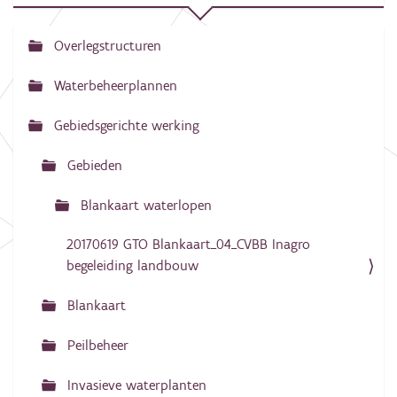
Overlegstructuren
N
a
Waterbeheerplannen
v
Gebiedsgerichte werking
i
g
Gebieden
a
Blankaart waterlopen
t
i
20170619 GTO Blankaart_04_CVBB Inagro
e
begeleiding landbouw
Blankaart
Peilbeheer
Invasieve waterplanten