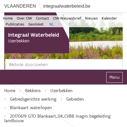
VLAANDEREN
integraalwaterbeleid.be
Home
Over CIW
Contact
CIW-Nieuwsbrief
Nieuws
Kalender
Publicaties
Geoloket
NL
EN
FR
Zoek
Geavanceerd zoeken...
Klap navi
Home
Bekkens
IJzerbekken
Gebiedsgerichte werking
Gebieden
Blankaart waterlopen
20170619 GTO Blankaart_04_CVBB Inagro begeleiding
landbouw