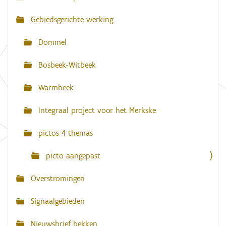
v
Gebiedsgerichte werking
i
g
Dommel
a
Bosbeek-Witbeek
t
i
Warmbeek
e
Integraal project voor het Merkske
pictos 4 themas
picto aangepast
Overstromingen
Signaalgebieden
Nieuwsbrief bekken