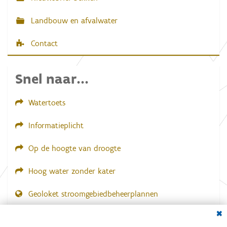
Landbouw en afvalwater
Contact
Snel naar...
Watertoets
Informatieplicht
Op de hoogte van droogte
Hoog water zonder kater
Geoloket stroomgebiedbeheerplannen
Dial
Documenten voor leden