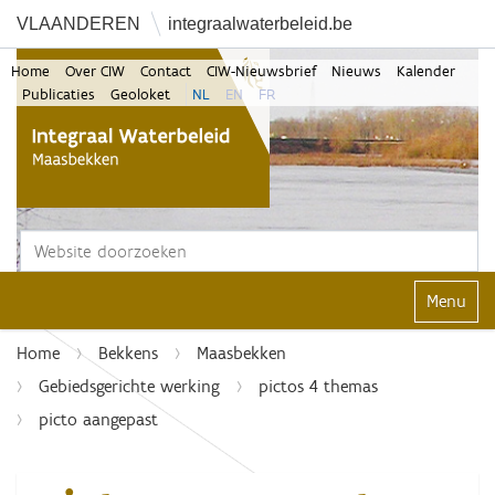
VLAANDEREN
integraalwaterbeleid.be
Home
Over CIW
Contact
CIW-Nieuwsbrief
Nieuws
Kalender
Publicaties
Geoloket
NL
EN
FR
Zoek
Geavanceerd zoeken...
Klap navi
Home
Bekkens
Maasbekken
Gebiedsgerichte werking
pictos 4 themas
picto aangepast