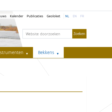
euws
Kalender
Publicaties
Geoloket
NL
EN
FR
Zoek
Geavanceerd zoeken...
nstrumenten
Bekkens