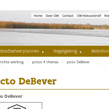
Home
Over CIW
Contact
CIW-Nieuwsbrief
Ni
ebiedbeheerplannen
Regelgeving
Beleidsi
richte werking
pictos 4 themas
picto DeBever
icto DeBever
to DeBever