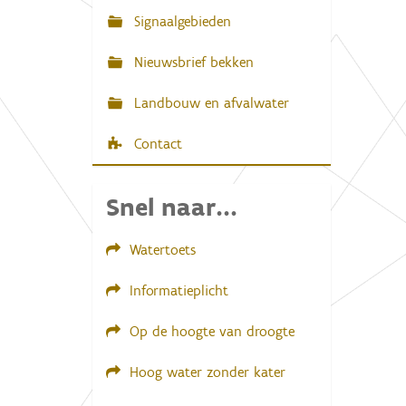
r
Signaalgebieden
g
a
Nieuwsbrief bekken
v
e
v
Landbouw en afvalwater
a
n
d
Contact
e
a
f
Snel naar...
b
e
e
l
Watertoets
d
i
Informatieplicht
n
g
.
Op de hoogte van droogte
.
.
Hoog water zonder kater