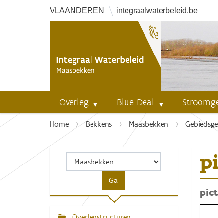
VLAANDEREN
integraalwaterbeleid.be
Overleg
Blue Deal
Stroomg
U
Home
Bekkens
Maasbekken
Gebiedsge
b
e
p
n
t
h
pic
i
e
r
Overlegstructuren