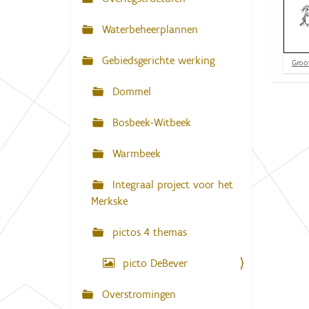
N
:
a
Waterbeheerplannen
v
Gebiedsgerichte werking
i
K
Groot
l
g
i
Dommel
k
a
v
o
Bosbeek-Witbeek
t
o
i
r
Warmbeek
d
e
e
v
Integraal project voor het
o
Merkske
l
l
e
pictos 4 themas
d
i
g
picto DeBever
e
w
Overstromingen
e
e