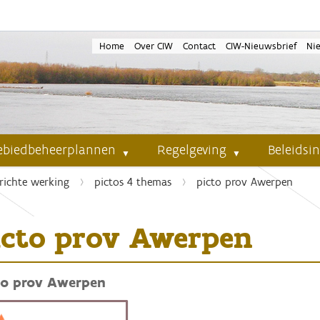
Home
Over CIW
Contact
CIW-Nieuwsbrief
Ni
ebiedbeheerplannen
Regelgeving
Beleidsi
richte werking
pictos 4 themas
picto prov Awerpen
icto prov Awerpen
to prov Awerpen