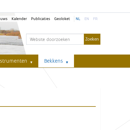
euws
Kalender
Publicaties
Geoloket
NL
EN
FR
Zoek
Geavanceerd zoeken...
nstrumenten
Bekkens