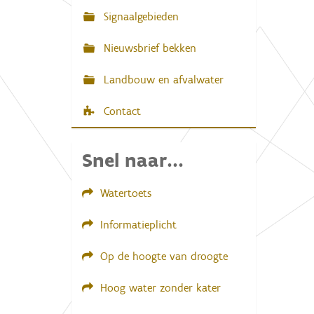
e
r
Signaalgebieden
g
a
Nieuwsbrief bekken
v
e
v
Landbouw en afvalwater
a
n
d
Contact
e
a
f
Snel naar...
b
e
e
Watertoets
l
d
i
Informatieplicht
n
g
.
Op de hoogte van droogte
.
.
Hoog water zonder kater