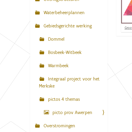
N
:
a
Waterbeheerplannen
v
Gebiedsgerichte werking
i
K
Groot
l
g
i
Dommel
k
a
v
Bosbeek-Witbeek
t
o
o
i
r
Warmbeek
d
e
e
v
Integraal project voor het
o
Merkske
l
l
e
pictos 4 themas
d
i
picto prov Awerpen
g
e
w
Overstromingen
e