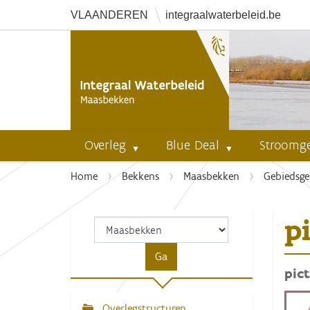
VLAANDEREN
integraalwaterbeleid.be
Overleg
Blue Deal
Stroomg
U
Home
Bekkens
Maasbekken
Gebiedsge
b
e
p
n
t
h
pic
i
e
r
Overlegstructuren