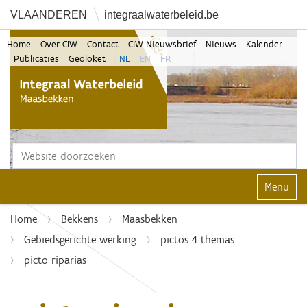
VLAANDEREN
integraalwaterbeleid.be
Home
Over CIW
Contact
CIW-Nieuwsbrief
Nieuws
Kalender
Publicaties
Geoloket
NL
EN
FR
Zoek
Geavanceerd zoeken...
Klap navi
Home
Bekkens
Maasbekken
Gebiedsgerichte werking
pictos 4 themas
picto riparias