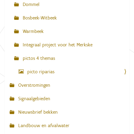
g
e
Dommel
w
a
e
e
Bosbeek-Witbeek
t
r
g
i
Warmbeek
a
e
v
e
Integraal project voor het Merkske
v
a
n
pictos 4 themas
d
e
picto riparias
a
f
b
Overstromingen
e
e
l
Signaalgebieden
d
i
Nieuwsbrief bekken
n
g
.
Landbouw en afvalwater
.
.