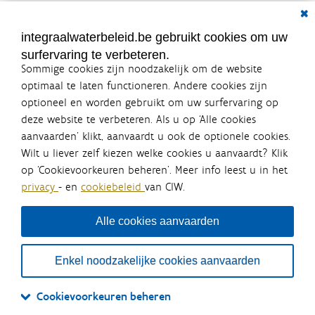
Dial
Documenten voor leden
LOGIN VEREIST
integraalwaterbeleid.be gebruikt cookies om uw
surfervaring te verbeteren.
Sommige cookies zijn noodzakelijk om de website
optimaal te laten functioneren. Andere cookies zijn
optioneel en worden gebruikt om uw surfervaring op
Integraalwaterbeleid.be is een
deze website te verbeteren. Als u op ‘Alle cookies
officiële website van de Vlaamse
aanvaarden’ klikt, aanvaardt u ook de optionele cookies.
overheid
Wilt u liever zelf kiezen welke cookies u aanvaardt? Klik
uitgegeven door
Coördinatiecommissie Integraal
op ‘Cookievoorkeuren beheren’. Meer info leest u in het
Waterbeleid
privacy
- en
cookiebeleid
van CIW.
De Coördinatiecommissie Integraal Waterbeleid (CIW) is een
overlegplatform van de diverse beleidsdomeinen en
bestuursniveaus die bij het waterbeleid betrokken zijn. Ook
Alle cookies aanvaarden
waterbedrijven nemen deel aan het overleg. Deze
samenwerking zorgt voor een gecoördineerde en
geïntegreerde aanpak van het waterbeleid en waterbeheer
Enkel noodzakelijke cookies aanvaarden
in Vlaanderen.
OVER CIW
DISCLAIMER
PRIVACY
COOKIEBELEID
SITEMAP
Cookievoorkeuren beheren