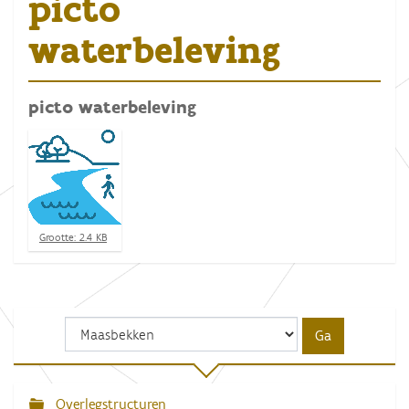
picto
waterbeleving
picto waterbeleving
K
Grootte: 2.4 KB
l
i
k
v
o
o
r
d
e
v
Overlegstructuren
N
o