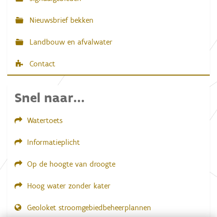
d
i
Nieuwsbrief bekken
n
g
.
Landbouw en afvalwater
.
.
Contact
Snel naar...
Watertoets
Informatieplicht
Op de hoogte van droogte
Hoog water zonder kater
Geoloket stroomgebiedbeheerplannen