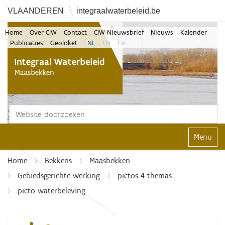
VLAANDEREN
integraalwaterbeleid.be
Home
Over CIW
Contact
CIW-Nieuwsbrief
Nieuws
Kalender
Publicaties
Geoloket
NL
EN
FR
Zoek
Geavanceerd zoeken...
Klap navi
Home
Bekkens
Maasbekken
Gebiedsgerichte werking
pictos 4 themas
picto waterbeleving