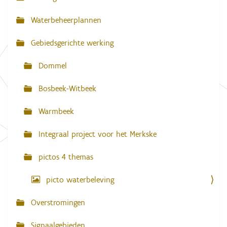
l
a
l
Waterbeheerplannen
e
v
d
Gebiedsgerichte werking
i
i
g
g
e
Dommel
w
a
e
e
Bosbeek-Witbeek
t
r
g
i
Warmbeek
a
e
v
e
Integraal project voor het Merkske
v
a
n
pictos 4 themas
d
e
picto waterbeleving
a
f
b
Overstromingen
e
e
l
Signaalgebieden