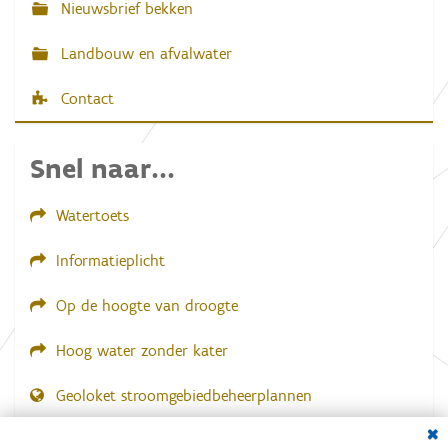
Nieuwsbrief bekken
n
g
.
Landbouw en afvalwater
.
.
Contact
Snel naar...
Watertoets
Informatieplicht
Op de hoogte van droogte
Hoog water zonder kater
Geoloket stroomgebiedbeheerplannen
Dial
Documenten voor leden