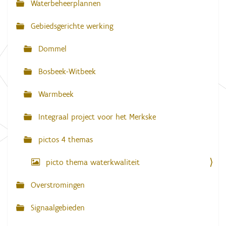
Waterbeheerplannen
e
v
d
Gebiedsgerichte werking
i
i
g
g
e
Dommel
w
a
e
e
Bosbeek-Witbeek
t
r
g
i
Warmbeek
a
e
v
e
Integraal project voor het Merkske
v
a
n
pictos 4 themas
d
e
picto thema waterkwaliteit
a
f
b
Overstromingen
e
e
l
Signaalgebieden
d
i