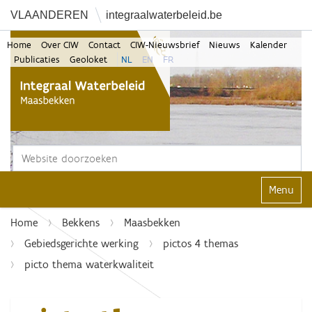
VLAANDEREN
integraalwaterbeleid.be
Home
Over CIW
Contact
CIW-Nieuwsbrief
Nieuws
Kalender
Publicaties
Geoloket
NL
EN
FR
Zoek
Geavanceerd zoeken...
Klap navi
Home
Bekkens
Maasbekken
Gebiedsgerichte werking
pictos 4 themas
picto thema waterkwaliteit