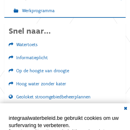
e
Werkprogramma
Snel naar...
Watertoets
Informatieplicht
Op de hoogte van droogte
Hoog water zonder kater
Geoloket stroomgebiedbeheerplannen
Dial
Documenten voor leden
LOGIN VEREIST
integraalwaterbeleid.be gebruikt cookies om uw
surfervaring te verbeteren.