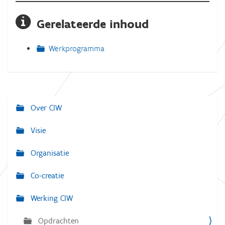
Gerelateerde inhoud
Werkprogramma
Over CIW
N
a
Visie
v
Organisatie
i
g
Co-creatie
a
Werking CIW
t
i
Opdrachten