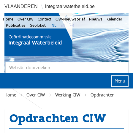
VLAANDEREN
integraalwaterbeleid.be
Home
Over CIW
Contact
CIW-Nieuwsbrief
Nieuws
Kalender
Publicaties
Geoloket
NL
EN
FR
Zoek
Geavanceerd zoeken...
Klap navi
Home
Over CIW
Werking CIW
Opdrachten
Opdrachten CIW