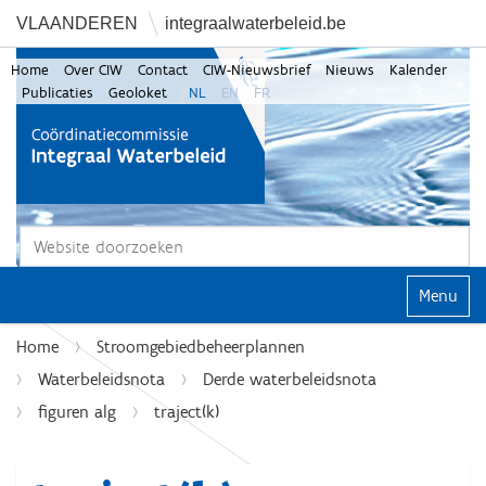
VLAANDEREN
integraalwaterbeleid.be
Home
Over CIW
Contact
CIW-Nieuwsbrief
Nieuws
Kalender
Publicaties
Geoloket
NL
EN
FR
Zoek
Geavanceerd zoeken...
Klap navi
Home
Stroomgebiedbeheerplannen
Waterbeleidsnota
Derde waterbeleidsnota
figuren alg
traject(k)