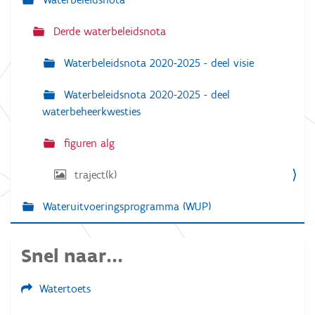
i
l
g
l
Derde waterbeleidsnota
e
a
d
i
Waterbeleidsnota 2020-2025 - deel visie
t
g
e
i
w
Waterbeleidsnota 2020-2025 - deel
e
e
waterbeheerkwesties
e
r
g
figuren alg
a
v
traject(k)
e
v
a
Wateruitvoeringsprogramma (WUP)
n
d
e
a
Snel naar...
f
b
e
Watertoets
e
l