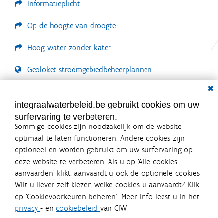
Informatieplicht
d
i
n
Op de hoogte van droogte
g
.
.
Hoog water zonder kater
.
Geoloket stroomgebiedbeheerplannen
Dial
Documenten voor leden
LOGIN VEREIST
integraalwaterbeleid.be gebruikt cookies om uw
surfervaring te verbeteren.
Sommige cookies zijn noodzakelijk om de website
optimaal te laten functioneren. Andere cookies zijn
optioneel en worden gebruikt om uw surfervaring op
Integraalwaterbeleid.be is een
deze website te verbeteren. Als u op ‘Alle cookies
officiële website van de Vlaamse
aanvaarden’ klikt, aanvaardt u ook de optionele cookies.
overheid
Wilt u liever zelf kiezen welke cookies u aanvaardt? Klik
uitgegeven door
Coördinatiecommissie Integraal
op ‘Cookievoorkeuren beheren’. Meer info leest u in het
Waterbeleid
privacy
- en
cookiebeleid
van CIW.
De Coördinatiecommissie Integraal Waterbeleid (CIW) is een