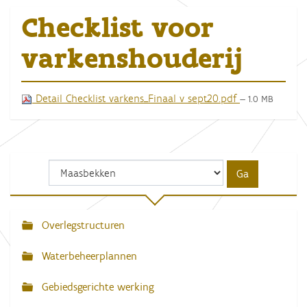
Checklist voor
varkenshouderij
Detail Checklist varkens_Finaal v sept20.pdf
— 1.0 MB
Overlegstructuren
N
a
Waterbeheerplannen
v
Gebiedsgerichte werking
i