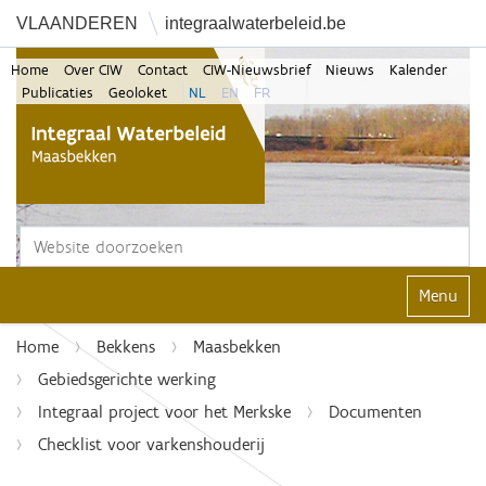
VLAANDEREN
integraalwaterbeleid.be
Home
Over CIW
Contact
CIW-Nieuwsbrief
Nieuws
Kalender
Publicaties
Geoloket
NL
EN
FR
Zoek
Geavanceerd zoeken...
Klap navi
Home
Bekkens
Maasbekken
Gebiedsgerichte werking
Integraal project voor het Merkske
Documenten
Checklist voor varkenshouderij