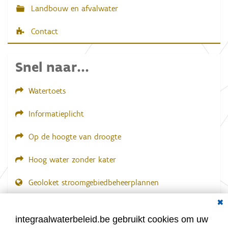
Landbouw en afvalwater
Contact
Snel naar...
Watertoets
Informatieplicht
Op de hoogte van droogte
Hoog water zonder kater
Geoloket stroomgebiedbeheerplannen
Dial
Documenten voor leden
LOGIN VEREIST
integraalwaterbeleid.be gebruikt cookies om uw