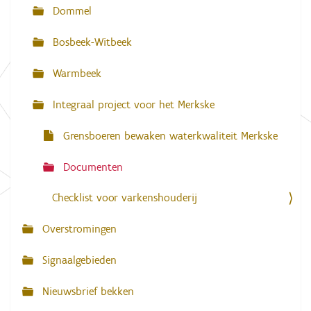
g
Dommel
a
Bosbeek-Witbeek
t
i
Warmbeek
e
Integraal project voor het Merkske
Grensboeren bewaken waterkwaliteit Merkske
Documenten
Checklist voor varkenshouderij
Overstromingen
Signaalgebieden
Nieuwsbrief bekken