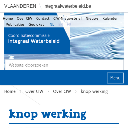
VLAANDEREN
integraalwaterbeleid.be
Home
Over CIW
Contact
CIW-Nieuwsbrief
Nieuws
Kalender
Publicaties
Geoloket
NL
EN
FR
Zoek
Geavanceerd zoeken...
Klap navi
Home
Over CIW
Over CIW
knop werking
knop werking