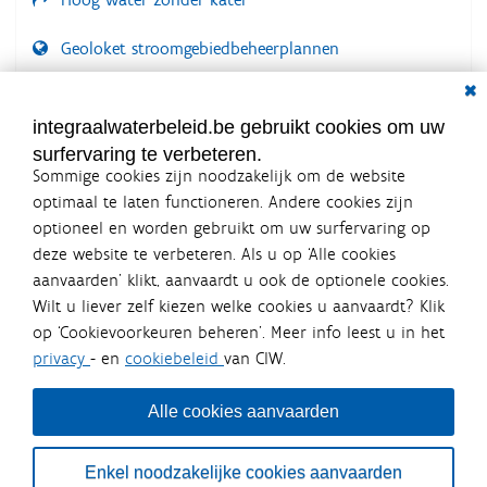
e
e
Geoloket stroomgebiedbeheerplannen
l
d
Dial
i
Documenten voor leden
n
LOGIN VEREIST
integraalwaterbeleid.be gebruikt cookies om uw
g
.
surfervaring te verbeteren.
.
Sommige cookies zijn noodzakelijk om de website
.
optimaal te laten functioneren. Andere cookies zijn
optioneel en worden gebruikt om uw surfervaring op
Integraalwaterbeleid.be is een
deze website te verbeteren. Als u op ‘Alle cookies
officiële website van de Vlaamse
aanvaarden’ klikt, aanvaardt u ook de optionele cookies.
overheid
Wilt u liever zelf kiezen welke cookies u aanvaardt? Klik
uitgegeven door
Coördinatiecommissie Integraal
op ‘Cookievoorkeuren beheren’. Meer info leest u in het
Waterbeleid
privacy
- en
cookiebeleid
van CIW.
De Coördinatiecommissie Integraal Waterbeleid (CIW) is een
overlegplatform van de diverse beleidsdomeinen en
bestuursniveaus die bij het waterbeleid betrokken zijn. Ook
Alle cookies aanvaarden
waterbedrijven nemen deel aan het overleg. Deze
samenwerking zorgt voor een gecoördineerde en
geïntegreerde aanpak van het waterbeleid en waterbeheer
Enkel noodzakelijke cookies aanvaarden
in Vlaanderen.