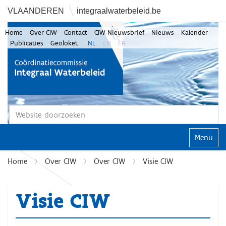
VLAANDEREN
integraalwaterbeleid.be
Home
Over CIW
Contact
CIW-Nieuwsbrief
Nieuws
Kalender
Publicaties
Geoloket
NL
EN
FR
Zoek
Geavanceerd zoeken...
Klap navi
Home
Over CIW
Over CIW
Visie CIW
Visie CIW