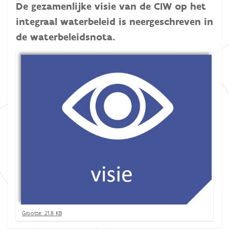
De gezamenlijke visie van de CIW op het
integraal waterbeleid is neergeschreven in
de waterbeleidsnota.
K
Grootte: 21.8 KB
l