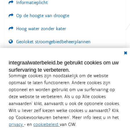
Informatieplicht
n
d
e
Op de hoogte van droogte
a
f
Hoog water zonder kater
b
e
e
Geoloket stroomgebiedbeheerplannen
l
d
Dial
i
Documenten voor leden
n
LOGIN VEREIST
integraalwaterbeleid.be gebruikt cookies om uw
g
.
surfervaring te verbeteren.
.
Sommige cookies zijn noodzakelijk om de website
.
optimaal te laten functioneren. Andere cookies zijn
optioneel en worden gebruikt om uw surfervaring op
Integraalwaterbeleid.be is een
deze website te verbeteren. Als u op ‘Alle cookies
officiële website van de Vlaamse
aanvaarden’ klikt, aanvaardt u ook de optionele cookies.
overheid
Wilt u liever zelf kiezen welke cookies u aanvaardt? Klik
uitgegeven door
Coördinatiecommissie Integraal
op ‘Cookievoorkeuren beheren’. Meer info leest u in het
Waterbeleid
privacy
- en
cookiebeleid
van CIW.
De Coördinatiecommissie Integraal Waterbeleid (CIW) is een