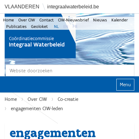
VLAANDEREN
integraalwaterbeleid.be
Home
Over CIW
Contact
CIW-Nieuwsbrief
Nieuws
Kalender
Publicaties
Geoloket
NL
EN
FR
Zoek
Geavanceerd zoeken...
Klap navi
Home
Over CIW
Co-creatie
engagementen CIW-leden
engagementen