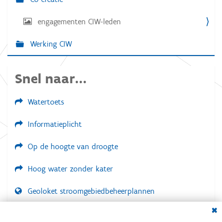
a
d
i
engagementen CIW-leden
t
g
e
i
w
Werking CIW
e
e
e
r
Snel naar...
g
a
v
Watertoets
e
v
a
Informatieplicht
n
d
e
Op de hoogte van droogte
a
f
Hoog water zonder kater
b
e
e
Geoloket stroomgebiedbeheerplannen
l
d
Dial
i
Documenten voor leden
n