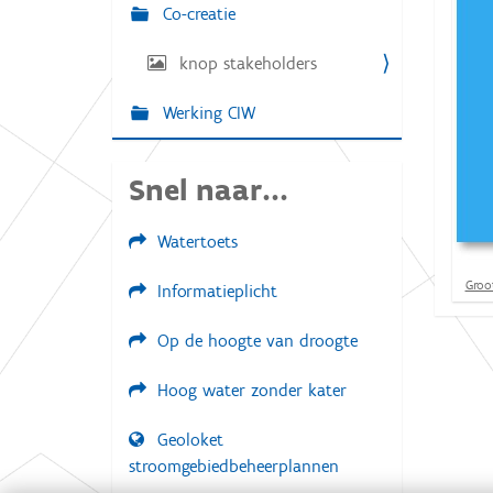
g
Co-creatie
:
a
knop stakeholders
t
i
Werking CIW
e
Snel naar...
Watertoets
K
Groot
Informatieplicht
l
i
Op de hoogte van droogte
k
v
o
Hoog water zonder kater
o
r
d
Geoloket
e
stroomgebiedbeheerplannen
v
o