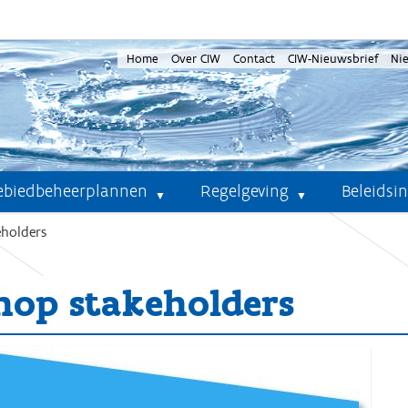
Home
Over CIW
Contact
CIW-Nieuwsbrief
Ni
ebiedbeheerplannen
Regelgeving
Beleidsi
holders
nop stakeholders