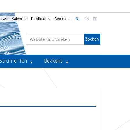
euws
Kalender
Publicaties
Geoloket
NL
EN
FR
Zoek
Geavanceerd zoeken...
nstrumenten
Bekkens