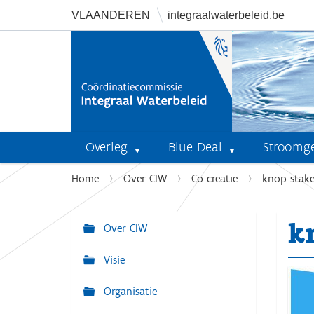
VLAANDEREN
integraalwaterbeleid.be
Overleg
Blue Deal
Stroomg
U
Home
Over CIW
Co-creatie
knop stake
b
e
k
n
Over CIW
N
t
a
Visie
h
v
i
Organisatie
i
e
r