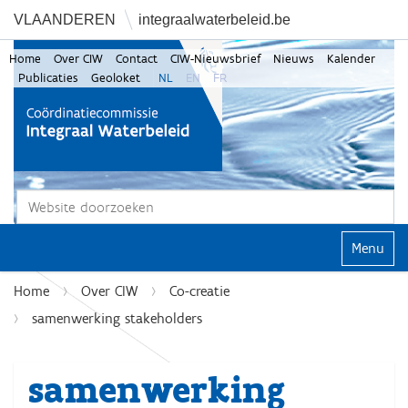
VLAANDEREN
integraalwaterbeleid.be
Home
Over CIW
Contact
CIW-Nieuwsbrief
Nieuws
Kalender
Publicaties
Geoloket
NL
EN
FR
Zoek
Geavanceerd zoeken...
Klap navi
Home
Over CIW
Co-creatie
samenwerking stakeholders
samenwerking