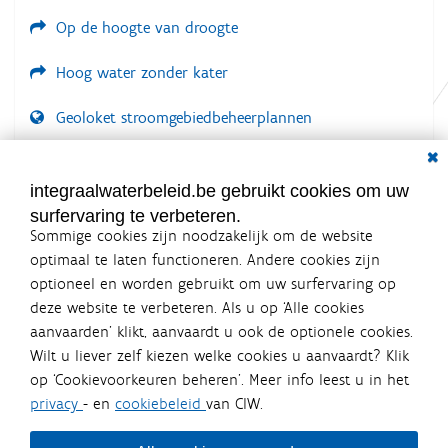
d
e
Op de hoogte van droogte
a
f
Hoog water zonder kater
b
e
e
Geoloket stroomgebiedbeheerplannen
l
d
Dial
i
Documenten voor leden
n
LOGIN VEREIST
integraalwaterbeleid.be gebruikt cookies om uw
g
.
surfervaring te verbeteren.
.
Sommige cookies zijn noodzakelijk om de website
.
optimaal te laten functioneren. Andere cookies zijn
optioneel en worden gebruikt om uw surfervaring op
Integraalwaterbeleid.be is een
deze website te verbeteren. Als u op ‘Alle cookies
officiële website van de Vlaamse
aanvaarden’ klikt, aanvaardt u ook de optionele cookies.
overheid
Wilt u liever zelf kiezen welke cookies u aanvaardt? Klik
uitgegeven door
Coördinatiecommissie Integraal
op ‘Cookievoorkeuren beheren’. Meer info leest u in het
Waterbeleid
privacy
- en
cookiebeleid
van CIW.
De Coördinatiecommissie Integraal Waterbeleid (CIW) is een
overlegplatform van de diverse beleidsdomeinen en
bestuursniveaus die bij het waterbeleid betrokken zijn. Ook