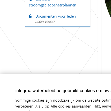
stroomgebiedbeheerplannen
Documenten voor leden
LOGIN VEREIST
K
Groot
l
i
k
integraalwaterbeleid.be gebruikt cookies om uw s
v
o
Sommige cookies zijn noodzakelijk om de website optima
o
r
verbeteren. Als u op ‘Alle cookies aanvaarden’ klikt, aan
d