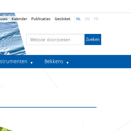
euws
Kalender
Publicaties
Geoloket
NL
EN
FR
Zoek
Geavanceerd zoeken...
nstrumenten
Bekkens