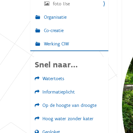
g
foto IJse
:
a
Organisatie
t
i
Co-creatie
e
Werking CIW
Snel naar...
Watertoets
Informatieplicht
Op de hoogte van droogte
Hoog water zonder kater
Geoloket