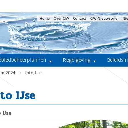
Home
Over CIW
Contact
CIW-Nieuwsbrief
Ni
ebiedbeheerplannen
Regelgeving
Beleidsi
um 2024
foto IJse
to IJse
 IJse