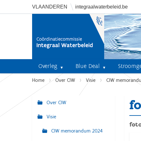
VLAANDEREN
integraalwaterbeleid.be
Overleg
Blue Deal
Stroomg
U
Home
Over CIW
Visie
CIW memorand
b
e
fo
n
Over CIW
N
t
a
Visie
h
v
foto
i
CIW memorandum 2024
i
e
r