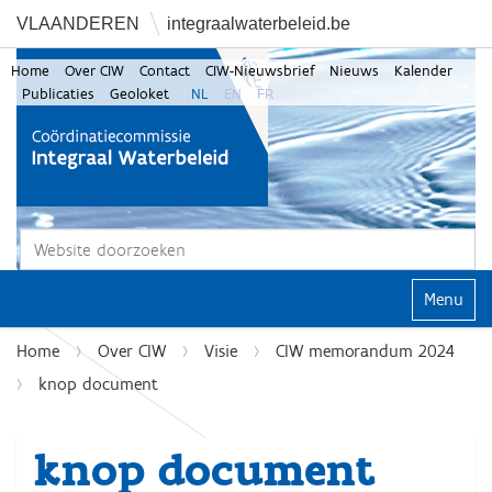
VLAANDEREN
integraalwaterbeleid.be
Home
Over CIW
Contact
CIW-Nieuwsbrief
Nieuws
Kalender
Publicaties
Geoloket
NL
EN
FR
Zoek
Geavanceerd zoeken...
Klap navi
Home
Over CIW
Visie
CIW memorandum 2024
knop document
knop document