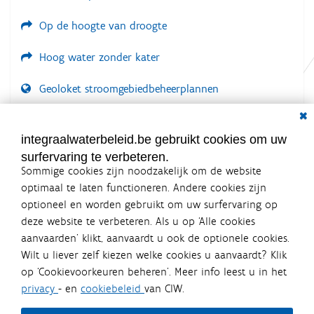
a
f
Op de hoogte van droogte
b
e
e
Hoog water zonder kater
l
d
i
Geoloket stroomgebiedbeheerplannen
n
Dial
g
Documenten voor leden
.
.
LOGIN VEREIST
integraalwaterbeleid.be gebruikt cookies om uw
.
surfervaring te verbeteren.
Sommige cookies zijn noodzakelijk om de website
optimaal te laten functioneren. Andere cookies zijn
optioneel en worden gebruikt om uw surfervaring op
Integraalwaterbeleid.be is een
deze website te verbeteren. Als u op ‘Alle cookies
officiële website van de Vlaamse
aanvaarden’ klikt, aanvaardt u ook de optionele cookies.
overheid
Wilt u liever zelf kiezen welke cookies u aanvaardt? Klik
uitgegeven door
Coördinatiecommissie Integraal
op ‘Cookievoorkeuren beheren’. Meer info leest u in het
Waterbeleid
privacy
- en
cookiebeleid
van CIW.
De Coördinatiecommissie Integraal Waterbeleid (CIW) is een
overlegplatform van de diverse beleidsdomeinen en