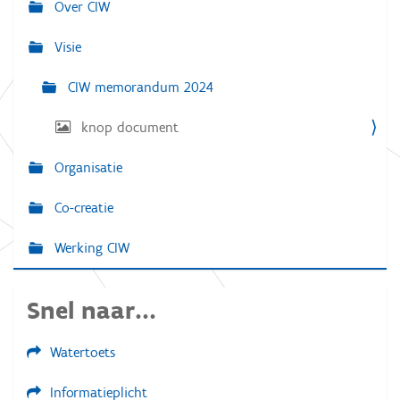
Over CIW
N
o
r
a
d
Visie
e
v
v
o
CIW memorandum 2024
i
l
g
l
knop document
e
a
d
i
Organisatie
t
g
e
i
w
Co-creatie
e
e
e
Werking CIW
r
g
a
v
Snel naar...
e
v
a
Watertoets
n
d
e
Informatieplicht