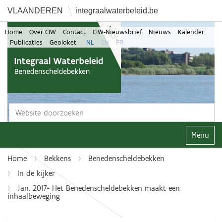
VLAANDEREN
integraalwaterbeleid.be
Home
Over CIW
Contact
CIW-Nieuwsbrief
Nieuws
Kalender
Publicaties
Geoloket
NL
EN
FR
Zoek
Geavanceerd zoeken...
Klap navi
Home
Bekkens
Benedenscheldebekken
In de kijker
Jan. 2017- Het Benedenscheldebekken maakt een
inhaalbeweging