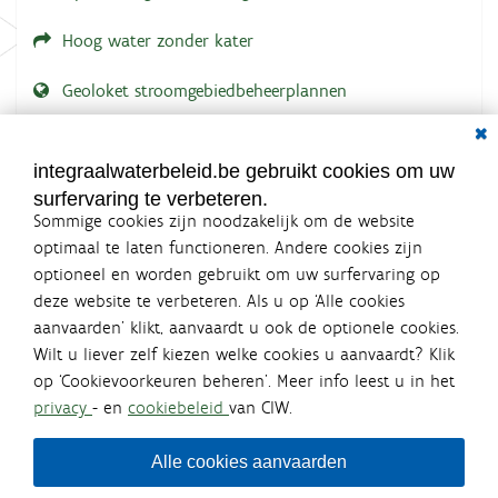
Hoog water zonder kater
Geoloket stroomgebiedbeheerplannen
Dial
Documenten voor leden
LOGIN VEREIST
integraalwaterbeleid.be gebruikt cookies om uw
surfervaring te verbeteren.
Sommige cookies zijn noodzakelijk om de website
optimaal te laten functioneren. Andere cookies zijn
optioneel en worden gebruikt om uw surfervaring op
Integraalwaterbeleid.be is een
deze website te verbeteren. Als u op ‘Alle cookies
officiële website van de Vlaamse
aanvaarden’ klikt, aanvaardt u ook de optionele cookies.
overheid
Wilt u liever zelf kiezen welke cookies u aanvaardt? Klik
uitgegeven door
Coördinatiecommissie Integraal
op ‘Cookievoorkeuren beheren’. Meer info leest u in het
Waterbeleid
privacy
- en
cookiebeleid
van CIW.
De Coördinatiecommissie Integraal Waterbeleid (CIW) is een
overlegplatform van de diverse beleidsdomeinen en
bestuursniveaus die bij het waterbeleid betrokken zijn. Ook
Alle cookies aanvaarden
waterbedrijven nemen deel aan het overleg. Deze
samenwerking zorgt voor een gecoördineerde en