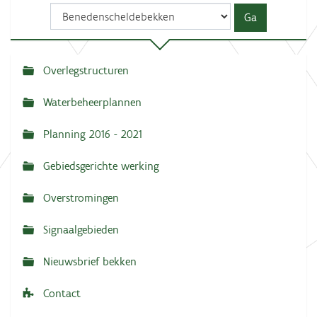
Overlegstructuren
N
a
Waterbeheerplannen
v
Planning 2016 - 2021
i
g
Gebiedsgerichte werking
a
Overstromingen
t
i
Signaalgebieden
e
Nieuwsbrief bekken
Contact