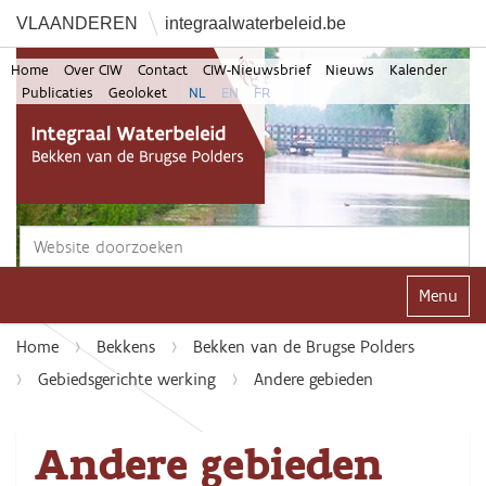
VLAANDEREN
integraalwaterbeleid.be
Home
Over CIW
Contact
CIW-Nieuwsbrief
Nieuws
Kalender
Publicaties
Geoloket
NL
EN
FR
Zoek
Geavanceerd zoeken...
Klap navi
Home
Bekkens
Bekken van de Brugse Polders
Gebiedsgerichte werking
Andere gebieden
Andere gebieden