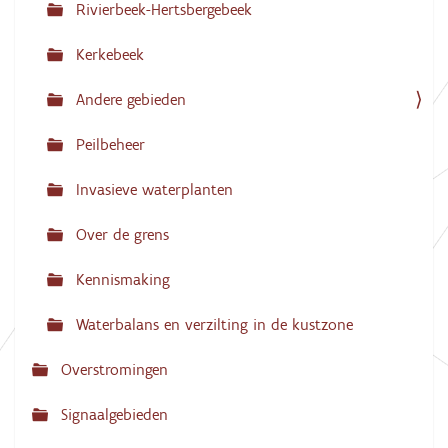
Rivierbeek-Hertsbergebeek
a
Kerkebeek
t
i
Andere gebieden
e
Peilbeheer
Invasieve waterplanten
Over de grens
Kennismaking
Waterbalans en verzilting in de kustzone
Overstromingen
Signaalgebieden