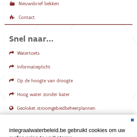
Nieuwsbrief bekken
Contact
Snel naar...
Watertoets
Informatieplicht
Op de hoogte van droogte
Hoog water zonder kater
Geoloket stroomgebiedbeheerplannen
Dial
Documenten voor leden
LOGIN VEREIST
integraalwaterbeleid.be gebruikt cookies om uw