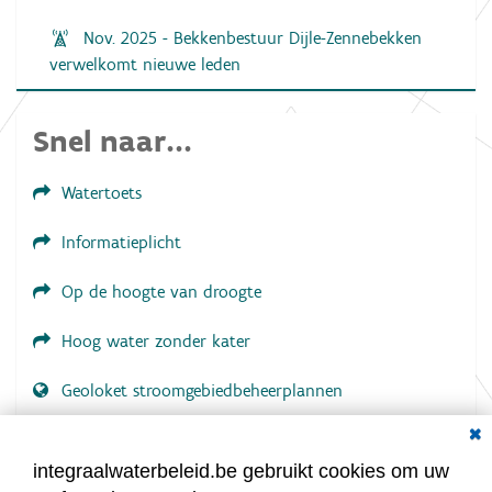
Nov. 2025 - Bekkenbestuur Dijle-Zennebekken
verwelkomt nieuwe leden
Snel naar...
Watertoets
Informatieplicht
Op de hoogte van droogte
Hoog water zonder kater
Geoloket stroomgebiedbeheerplannen
Dial
Documenten voor leden
LOGIN VEREIST
integraalwaterbeleid.be gebruikt cookies om uw