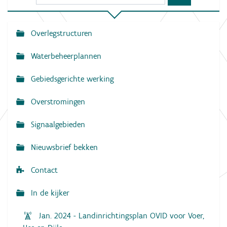
Overlegstructuren
N
a
Waterbeheerplannen
v
Gebiedsgerichte werking
i
g
Overstromingen
a
Signaalgebieden
t
i
Nieuwsbrief bekken
e
Contact
In de kijker
Jan. 2024 - Landinrichtingsplan OVID voor Voer,