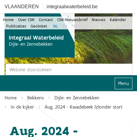
VLAANDEREN
integraalwaterbeleid.be
Home
Over CIW
Contact
CIW-Nieuwsbrief
Nieuws
Kalender
Publicaties
Geoloket
NL
EN
FR
Zoek
Geavanceerd zoeken...
Klap navi
Home
Bekkens
Dijle- en Zennebekken
In de kijker
Aug. 2024 - Kwadebeek (z)onder stort
Aug. 2024 -