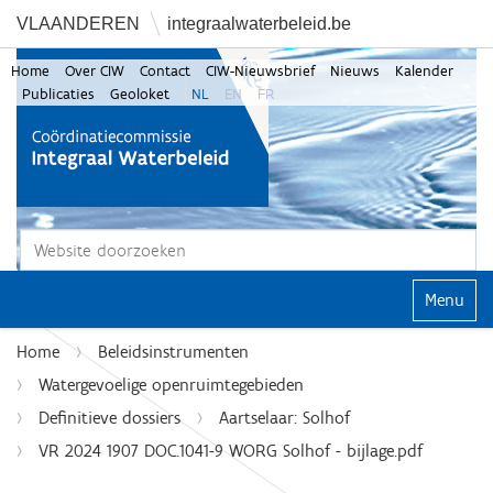
VLAANDEREN
integraalwaterbeleid.be
Home
Over CIW
Contact
CIW-Nieuwsbrief
Nieuws
Kalender
Publicaties
Geoloket
NL
EN
FR
Zoek
Geavanceerd zoeken...
Klap navi
Home
Beleidsinstrumenten
Watergevoelige openruimtegebieden
Definitieve dossiers
Aartselaar: Solhof
VR 2024 1907 DOC.1041-9 WORG Solhof - bijlage.pdf