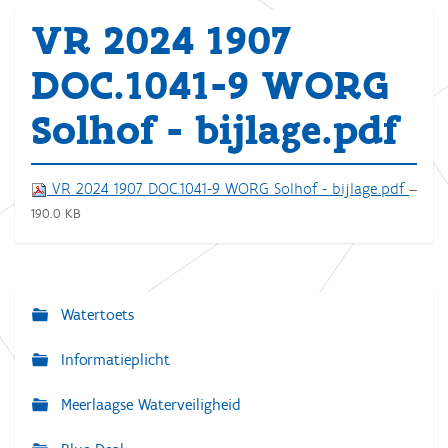
VR 2024 1907
DOC.1041-9 WORG
Solhof - bijlage.pdf
VR 2024 1907 DOC.1041-9 WORG Solhof - bijlage.pdf
—
190.0 KB
Watertoets
N
a
Informatieplicht
v
Meerlaagse Waterveiligheid
i
g