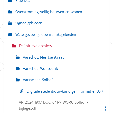
Blue Deal
a
Overstromingsveilig bouwen en wonen
t
i
Signaalgebieden
e
Watergevoelige openruimtegebieden
Definitieve dossiers
Aarschot: Meertselstraat
Aarschot: Wolfsdonk
Aartselaar: Solhof
Digitale stedenbouwkundige informatie (DSI)
VR 2024 1907 DOC.1041-9 WORG Solhof -
bijlage.pdf