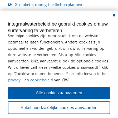
Geoloket stroomgebiedbeheerplannen
Dial
Documenten voor leden
LOGIN VEREIST
integraalwaterbeleid.be gebruikt cookies om uw
surfervaring te verbeteren.
Sommige cookies zijn noodzakelijk om de website
optimaal te laten functioneren. Andere cookies zijn
optioneel en worden gebruikt om uw surfervaring op
Integraalwaterbeleid.be is een
deze website te verbeteren. Als u op ‘Alle cookies
officiële website van de Vlaamse
aanvaarden’ klikt, aanvaardt u ook de optionele cookies.
overheid
Wilt u liever zelf kiezen welke cookies u aanvaardt? Klik
uitgegeven door
Coördinatiecommissie Integraal
op ‘Cookievoorkeuren beheren’. Meer info leest u in het
Waterbeleid
privacy
- en
cookiebeleid
van CIW.
De Coördinatiecommissie Integraal Waterbeleid (CIW) is een
overlegplatform van de diverse beleidsdomeinen en
bestuursniveaus die bij het waterbeleid betrokken zijn. Ook
Alle cookies aanvaarden
waterbedrijven nemen deel aan het overleg. Deze
samenwerking zorgt voor een gecoördineerde en
geïntegreerde aanpak van het waterbeleid en waterbeheer
Enkel noodzakelijke cookies aanvaarden
in Vlaanderen.