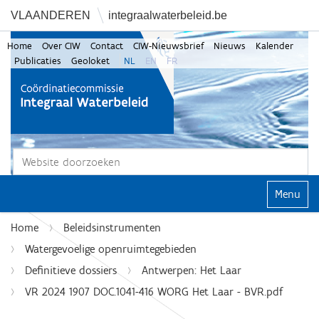
VLAANDEREN
integraalwaterbeleid.be
Home
Over CIW
Contact
CIW-Nieuwsbrief
Nieuws
Kalender
Publicaties
Geoloket
NL
EN
FR
Zoek
Geavanceerd zoeken...
Klap navi
Home
Beleidsinstrumenten
Watergevoelige openruimtegebieden
Definitieve dossiers
Antwerpen: Het Laar
VR 2024 1907 DOC.1041-416 WORG Het Laar - BVR.pdf