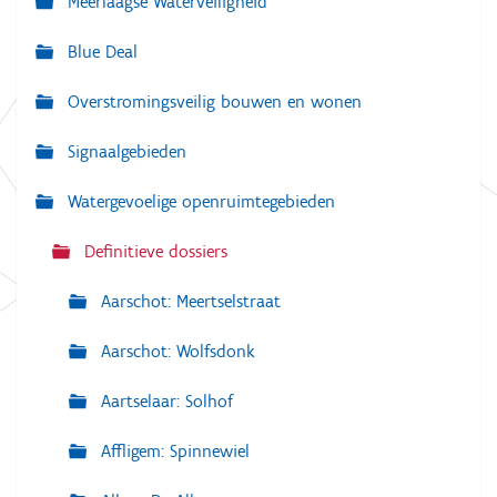
Meerlaagse Waterveiligheid
i
g
Blue Deal
a
Overstromingsveilig bouwen en wonen
t
i
Signaalgebieden
e
Watergevoelige openruimtegebieden
Definitieve dossiers
Aarschot: Meertselstraat
Aarschot: Wolfsdonk
Aartselaar: Solhof
Affligem: Spinnewiel