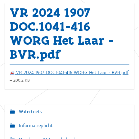
VR 2024 1907
DOC.1041-416
WORG Het Laar -
BVR.pdf
VR 2024 1907 DOC.1041-416 WORG Het Laar - BVR.pdf
— 200.2 KB
Watertoets
N
a
Informatieplicht
v