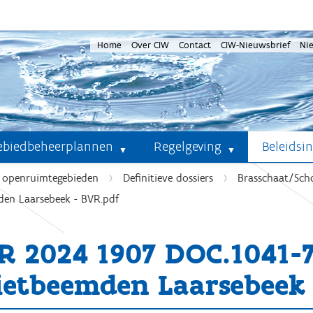
Home
Over CIW
Contact
CIW-Nieuwsbrief
Ni
ebiedbeheerplannen
Regelgeving
Beleidsi
e openruimtegebieden
Definitieve dossiers
Brasschaat/Sch
en Laarsebeek - BVR.pdf
R 2024 1907 DOC.1041-
ietbeemden Laarsebeek