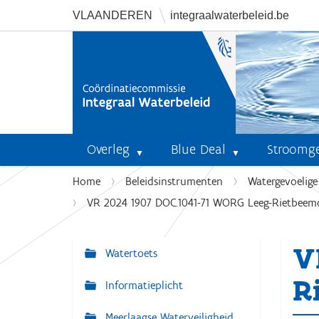
VLAANDEREN
integraalwaterbeleid.be
Overleg
Blue Deal
Stroomg
U
Home
Beleidsinstrumenten
Watergevoelig
b
VR 2024 1907 DOC.1041-71 WORG Leeg-Rietbeemd
e
n
V
t
Watertoets
N
h
a
R
i
Informatieplicht
v
e
r
Meerlaagse Waterveiligheid