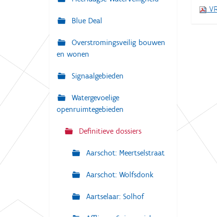
i
VR
:
g
Blue Deal
a
Overstromingsveilig bouwen
t
en wonen
i
e
Signaalgebieden
Watergevoelige
openruimtegebieden
Definitieve dossiers
Aarschot: Meertselstraat
Aarschot: Wolfsdonk
Aartselaar: Solhof