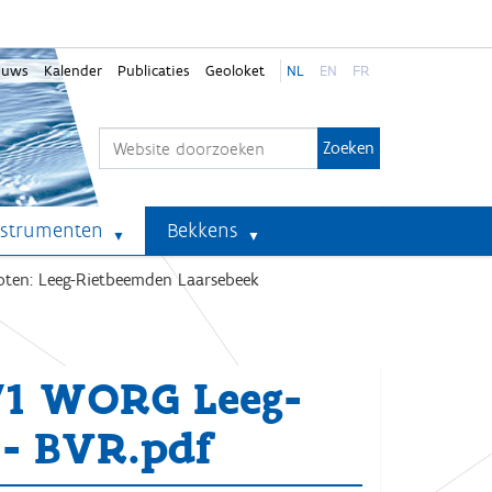
euws
Kalender
Publicaties
Geoloket
NL
EN
FR
Zoek
Geavanceerd zoeken...
nstrumenten
Bekkens
oten: Leeg-Rietbeemden Laarsebeek
71 WORG Leeg-
 - BVR.pdf