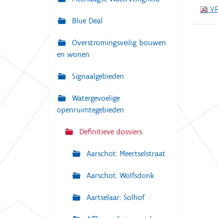
i
VR
:
g
Blue Deal
a
Overstromingsveilig bouwen
t
en wonen
i
e
Signaalgebieden
Watergevoelige
openruimtegebieden
Definitieve dossiers
Aarschot: Meertselstraat
Aarschot: Wolfsdonk
Aartselaar: Solhof