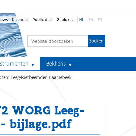
euws
Kalender
Publicaties
Geoloket
NL
EN
FR
Zoek
Geavanceerd zoeken...
nstrumenten
Bekkens
oten: Leeg-Rietbeemden Laarsebeek
72 WORG Leeg-
 bijlage.pdf