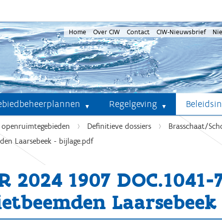
Home
Over CIW
Contact
CIW-Nieuwsbrief
Ni
ebiedbeheerplannen
Regelgeving
Beleidsi
e openruimtegebieden
Definitieve dossiers
Brasschaat/Sch
n Laarsebeek - bijlage.pdf
R 2024 1907 DOC.1041-
ietbeemden Laarsebeek -