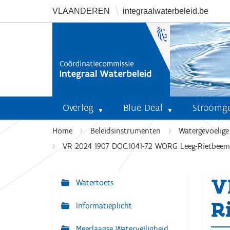
VLAANDEREN
integraalwaterbeleid.be
Overleg
Blue Deal
Stroomg
U
Home
Beleidsinstrumenten
Watergevoelig
b
VR 2024 1907 DOC.1041-72 WORG Leeg-Rietbeemde
e
n
V
t
Watertoets
N
h
a
R
i
Informatieplicht
v
e
r
Meerlaagse Waterveiligheid