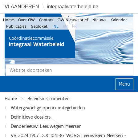
VLAANDEREN
integraalwaterbeleid.be
Home
Over CIW
Contact
CIW-Nieuwsbrief
Nieuws
Kalender
Publicaties
Geoloket
NL
EN
FR
Zoek
Geavanceerd zoeken...
Klap navi
Home
Beleidsinstrumenten
Watergevoelige openruimtegebieden
Definitieve dossiers
Denderleeuw: Leeuwegem Meersen
VR 2024 1907 DOC.1041-87 WORG Leeuwegem Meersen -