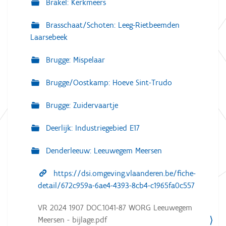
Brakel: Kerkmeers
Brasschaat/Schoten: Leeg-Rietbeemden
Laarsebeek
Brugge: Mispelaar
Brugge/Oostkamp: Hoeve Sint-Trudo
Brugge: Zuidervaartje
Deerlijk: Industriegebied E17
Denderleeuw: Leeuwegem Meersen
https://dsi.omgeving.vlaanderen.be/fiche-
detail/672c959a-6ae4-4393-8cb4-c1965fa0c557
VR 2024 1907 DOC.1041-87 WORG Leeuwegem
Meersen - bijlage.pdf