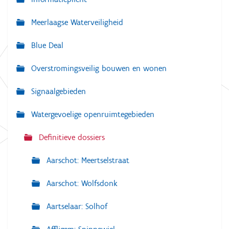
v
Meerlaagse Waterveiligheid
i
g
Blue Deal
a
Overstromingsveilig bouwen en wonen
t
i
Signaalgebieden
e
Watergevoelige openruimtegebieden
Definitieve dossiers
Aarschot: Meertselstraat
Aarschot: Wolfsdonk
Aartselaar: Solhof