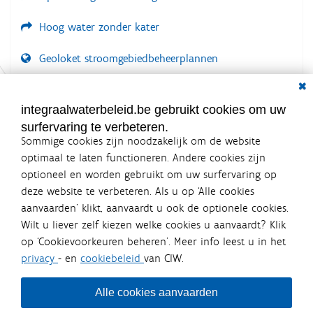
Hoog water zonder kater
Geoloket stroomgebiedbeheerplannen
Dial
Documenten voor leden
LOGIN VEREIST
integraalwaterbeleid.be gebruikt cookies om uw
surfervaring te verbeteren.
Sommige cookies zijn noodzakelijk om de website
optimaal te laten functioneren. Andere cookies zijn
optioneel en worden gebruikt om uw surfervaring op
Integraalwaterbeleid.be is een
deze website te verbeteren. Als u op ‘Alle cookies
officiële website van de Vlaamse
aanvaarden’ klikt, aanvaardt u ook de optionele cookies.
overheid
Wilt u liever zelf kiezen welke cookies u aanvaardt? Klik
uitgegeven door
Coördinatiecommissie Integraal
op ‘Cookievoorkeuren beheren’. Meer info leest u in het
Waterbeleid
privacy
- en
cookiebeleid
van CIW.
De Coördinatiecommissie Integraal Waterbeleid (CIW) is een
overlegplatform van de diverse beleidsdomeinen en
bestuursniveaus die bij het waterbeleid betrokken zijn. Ook
Alle cookies aanvaarden
waterbedrijven nemen deel aan het overleg. Deze
samenwerking zorgt voor een gecoördineerde en