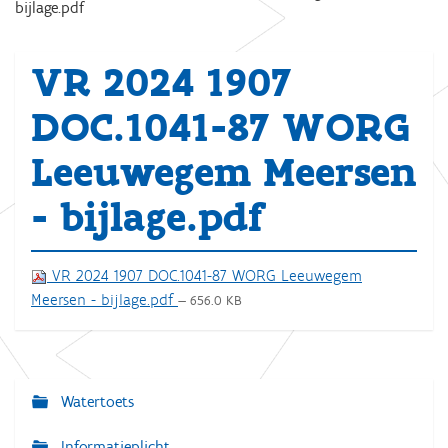
bijlage.pdf
VR 2024 1907
DOC.1041-87 WORG
Leeuwegem Meersen
- bijlage.pdf
VR 2024 1907 DOC.1041-87 WORG Leeuwegem
Meersen - bijlage.pdf
— 656.0 KB
Watertoets
N
a
Informatieplicht