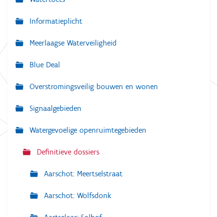
N
a
Informatieplicht
v
Meerlaagse Waterveiligheid
i
g
Blue Deal
a
Overstromingsveilig bouwen en wonen
t
i
Signaalgebieden
e
Watergevoelige openruimtegebieden
Definitieve dossiers
Aarschot: Meertselstraat
Aarschot: Wolfsdonk