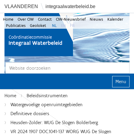
VLAANDEREN
integraalwaterbeleid.be
Home
Over CIW
Contact
CIW-Nieuwsbrief
Nieuws
Kalender
Publicaties
Geoloket
NL
EN
FR
Zoek
Geavanceerd zoeken...
Klap navi
Home
Beleidsinstrumenten
Watergevoelige openruimtegebieden
Definitieve dossiers
Heusden-Zolder: WUG De Slogen Bolderberg
VR 2024 1907 DOC.1041-137 WORG WUG De Slogen