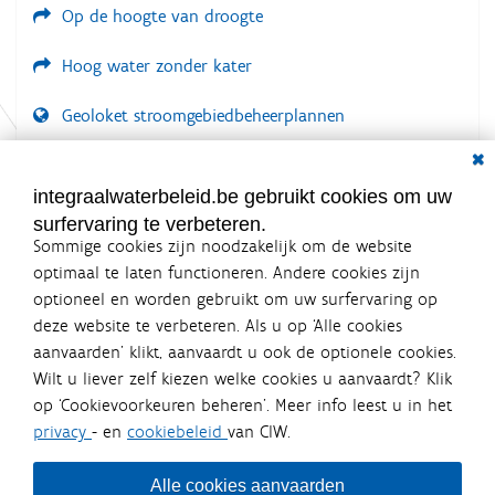
Op de hoogte van droogte
Hoog water zonder kater
Geoloket stroomgebiedbeheerplannen
Dial
Documenten voor leden
LOGIN VEREIST
integraalwaterbeleid.be gebruikt cookies om uw
surfervaring te verbeteren.
Sommige cookies zijn noodzakelijk om de website
optimaal te laten functioneren. Andere cookies zijn
optioneel en worden gebruikt om uw surfervaring op
Integraalwaterbeleid.be is een
deze website te verbeteren. Als u op ‘Alle cookies
officiële website van de Vlaamse
aanvaarden’ klikt, aanvaardt u ook de optionele cookies.
overheid
Wilt u liever zelf kiezen welke cookies u aanvaardt? Klik
uitgegeven door
Coördinatiecommissie Integraal
op ‘Cookievoorkeuren beheren’. Meer info leest u in het
Waterbeleid
privacy
- en
cookiebeleid
van CIW.
De Coördinatiecommissie Integraal Waterbeleid (CIW) is een
overlegplatform van de diverse beleidsdomeinen en
bestuursniveaus die bij het waterbeleid betrokken zijn. Ook
Alle cookies aanvaarden
waterbedrijven nemen deel aan het overleg. Deze