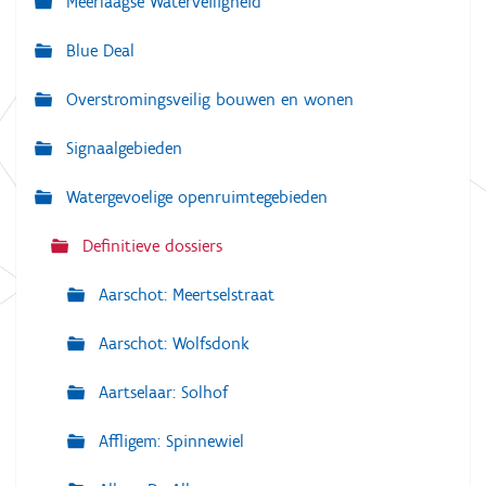
Meerlaagse Waterveiligheid
i
g
Blue Deal
a
Overstromingsveilig bouwen en wonen
t
i
Signaalgebieden
e
Watergevoelige openruimtegebieden
Definitieve dossiers
Aarschot: Meertselstraat
Aarschot: Wolfsdonk
Aartselaar: Solhof
Affligem: Spinnewiel