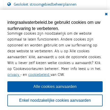
Geoloket stroomgebiedbeheerplannen
Dial
Documenten voor leden
LOGIN VEREIST
integraalwaterbeleid.be gebruikt cookies om uw
surfervaring te verbeteren.
Sommige cookies zijn noodzakelijk om de website
optimaal te laten functioneren. Andere cookies zijn
optioneel en worden gebruikt om uw surfervaring op
Integraalwaterbeleid.be is een
deze website te verbeteren. Als u op ‘Alle cookies
officiële website van de Vlaamse
aanvaarden’ klikt, aanvaardt u ook de optionele cookies.
overheid
Wilt u liever zelf kiezen welke cookies u aanvaardt? Klik
uitgegeven door
Coördinatiecommissie Integraal
op ‘Cookievoorkeuren beheren’. Meer info leest u in het
Waterbeleid
privacy
- en
cookiebeleid
van CIW.
De Coördinatiecommissie Integraal Waterbeleid (CIW) is een
overlegplatform van de diverse beleidsdomeinen en
bestuursniveaus die bij het waterbeleid betrokken zijn. Ook
Alle cookies aanvaarden
waterbedrijven nemen deel aan het overleg. Deze
samenwerking zorgt voor een gecoördineerde en
geïntegreerde aanpak van het waterbeleid en waterbeheer
Enkel noodzakelijke cookies aanvaarden
in Vlaanderen.