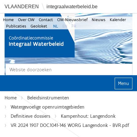
VLAANDEREN
integraalwaterbeleid.be
Home
Over CIW
Contact
CIW-Nieuwsbrief
Nieuws
Kalender
Publicaties
Geoloket
NL
EN
FR
Zoek
Geavanceerd zoeken...
Klap navi
Home
Beleidsinstrumenten
Watergevoelige openruimtegebieden
Definitieve dossiers
Kampenhout: Langendonk
VR 2024 1907 DOC.1041-146 WORG Langendonk - BVR.pdf