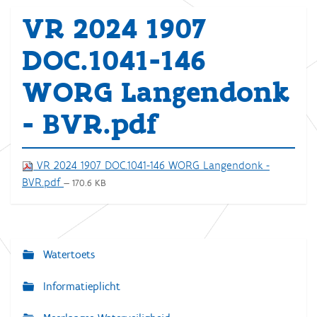
VR 2024 1907
DOC.1041-146
WORG Langendonk
- BVR.pdf
VR 2024 1907 DOC.1041-146 WORG Langendonk -
BVR.pdf
— 170.6 KB
Watertoets
N
a
Informatieplicht
v