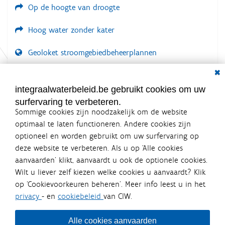
Op de hoogte van droogte
Hoog water zonder kater
Geoloket stroomgebiedbeheerplannen
Dial
Documenten voor leden
LOGIN VEREIST
integraalwaterbeleid.be gebruikt cookies om uw
surfervaring te verbeteren.
Sommige cookies zijn noodzakelijk om de website
optimaal te laten functioneren. Andere cookies zijn
optioneel en worden gebruikt om uw surfervaring op
Integraalwaterbeleid.be is een
deze website te verbeteren. Als u op ‘Alle cookies
officiële website van de Vlaamse
aanvaarden’ klikt, aanvaardt u ook de optionele cookies.
overheid
Wilt u liever zelf kiezen welke cookies u aanvaardt? Klik
uitgegeven door
Coördinatiecommissie Integraal
op ‘Cookievoorkeuren beheren’. Meer info leest u in het
Waterbeleid
privacy
- en
cookiebeleid
van CIW.
De Coördinatiecommissie Integraal Waterbeleid (CIW) is een
overlegplatform van de diverse beleidsdomeinen en
bestuursniveaus die bij het waterbeleid betrokken zijn. Ook
Alle cookies aanvaarden
waterbedrijven nemen deel aan het overleg. Deze