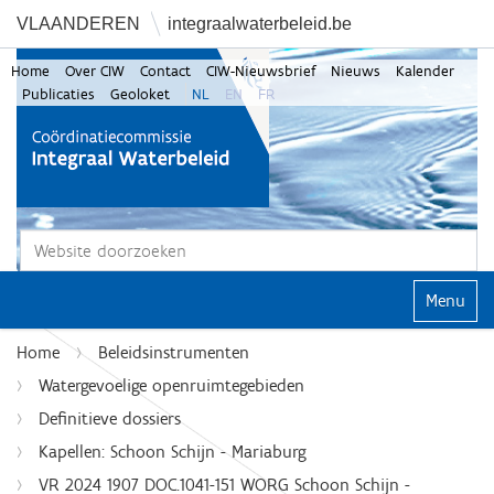
VLAANDEREN
integraalwaterbeleid.be
Home
Over CIW
Contact
CIW-Nieuwsbrief
Nieuws
Kalender
Publicaties
Geoloket
NL
EN
FR
Zoek
Geavanceerd zoeken...
Klap navi
Home
Beleidsinstrumenten
Watergevoelige openruimtegebieden
Definitieve dossiers
Kapellen: Schoon Schijn - Mariaburg
VR 2024 1907 DOC.1041-151 WORG Schoon Schijn -