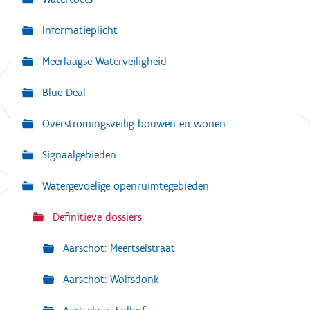
N
a
Informatieplicht
v
Meerlaagse Waterveiligheid
i
g
Blue Deal
a
Overstromingsveilig bouwen en wonen
t
i
Signaalgebieden
e
Watergevoelige openruimtegebieden
Definitieve dossiers
Aarschot: Meertselstraat
Aarschot: Wolfsdonk