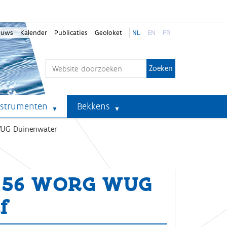
euws
Kalender
Publicaties
Geoloket
NL
EN
FR
Zoek
Geavanceerd zoeken...
nstrumenten
Bekkens
WUG Duinenwater
-156 WORG WUG
f