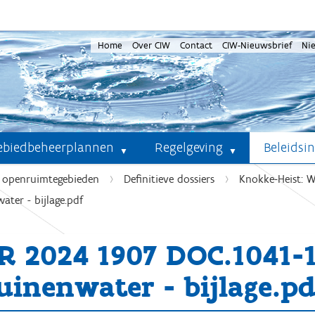
Home
Over CIW
Contact
CIW-Nieuwsbrief
Ni
ebiedbeheerplannen
Regelgeving
Beleidsi
e openruimtegebieden
Definitieve dossiers
Knokke-Heist: 
er - bijlage.pdf
R 2024 1907 DOC.1041
uinenwater - bijlage.pd