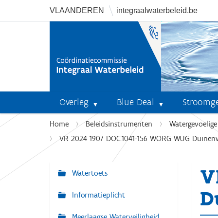
VLAANDEREN
integraalwaterbeleid.be
Overleg
Blue Deal
Stroomg
U
Home
Beleidsinstrumenten
Watergevoelig
b
VR 2024 1907 DOC.1041-156 WORG WUG Duinenwat
e
n
V
t
Watertoets
N
h
a
D
i
Informatieplicht
v
e
r
Meerlaagse Waterveiligheid