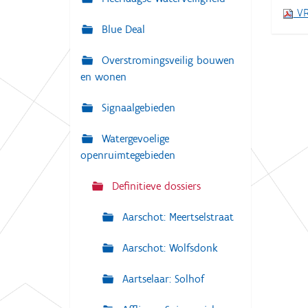
i
VR
:
g
Blue Deal
a
Overstromingsveilig bouwen
t
en wonen
i
e
Signaalgebieden
Watergevoelige
openruimtegebieden
Definitieve dossiers
Aarschot: Meertselstraat
Aarschot: Wolfsdonk
Aartselaar: Solhof