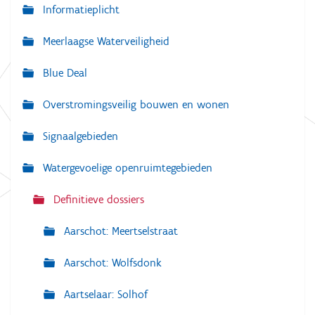
a
Informatieplicht
v
Meerlaagse Waterveiligheid
i
g
Blue Deal
a
Overstromingsveilig bouwen en wonen
t
i
Signaalgebieden
e
Watergevoelige openruimtegebieden
Definitieve dossiers
Aarschot: Meertselstraat
Aarschot: Wolfsdonk
Aartselaar: Solhof