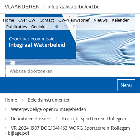
VLAANDEREN
integraalwaterbeleid.be
Home
Over CIW
Contact
CIW-Nieuwsbrief
Nieuws
Kalender
Publicaties
Geoloket
NL
EN
FR
Zoek
Geavanceerd zoeken...
Klap navi
Home
Beleidsinstrumenten
Watergevoelige openruimtegebieden
Definitieve dossiers
Kortrijk: Sportterrein Rollegem
VR 2024 1907 DOC.1041-163 WORG Sportterrein Rollegem
- bijlage.pdf