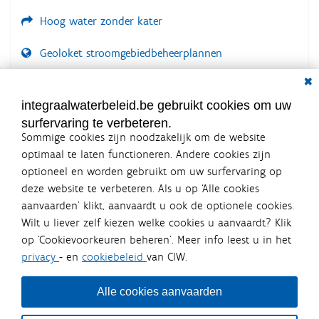
Hoog water zonder kater
Geoloket stroomgebiedbeheerplannen
Dial
Documenten voor leden
LOGIN VEREIST
integraalwaterbeleid.be gebruikt cookies om uw
surfervaring te verbeteren.
Sommige cookies zijn noodzakelijk om de website
optimaal te laten functioneren. Andere cookies zijn
optioneel en worden gebruikt om uw surfervaring op
Integraalwaterbeleid.be is een
deze website te verbeteren. Als u op ‘Alle cookies
officiële website van de Vlaamse
aanvaarden’ klikt, aanvaardt u ook de optionele cookies.
overheid
Wilt u liever zelf kiezen welke cookies u aanvaardt? Klik
uitgegeven door
Coördinatiecommissie Integraal
op ‘Cookievoorkeuren beheren’. Meer info leest u in het
Waterbeleid
privacy
- en
cookiebeleid
van CIW.
De Coördinatiecommissie Integraal Waterbeleid (CIW) is een
overlegplatform van de diverse beleidsdomeinen en
bestuursniveaus die bij het waterbeleid betrokken zijn. Ook
Alle cookies aanvaarden
waterbedrijven nemen deel aan het overleg. Deze
samenwerking zorgt voor een gecoördineerde en