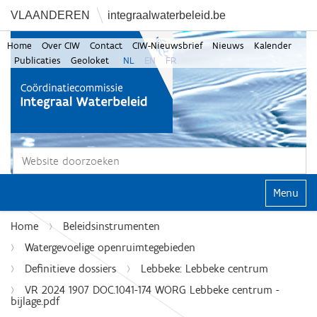
VLAANDEREN
integraalwaterbeleid.be
Home
Over CIW
Contact
CIW-Nieuwsbrief
Nieuws
Kalender
Publicaties
Geoloket
NL
EN
FR
Zoek
Geavanceerd zoeken...
Klap navi
Home
Beleidsinstrumenten
Watergevoelige openruimtegebieden
Definitieve dossiers
Lebbeke: Lebbeke centrum
VR 2024 1907 DOC.1041-174 WORG Lebbeke centrum -
bijlage.pdf