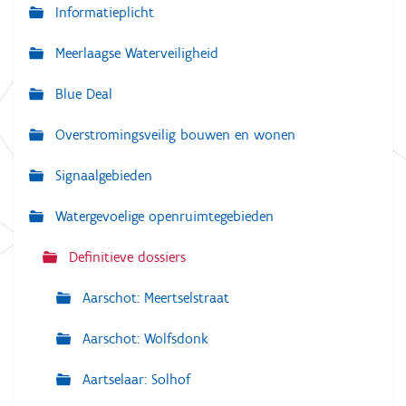
a
Informatieplicht
v
Meerlaagse Waterveiligheid
i
g
Blue Deal
a
Overstromingsveilig bouwen en wonen
t
i
Signaalgebieden
e
Watergevoelige openruimtegebieden
Definitieve dossiers
Aarschot: Meertselstraat
Aarschot: Wolfsdonk
Aartselaar: Solhof