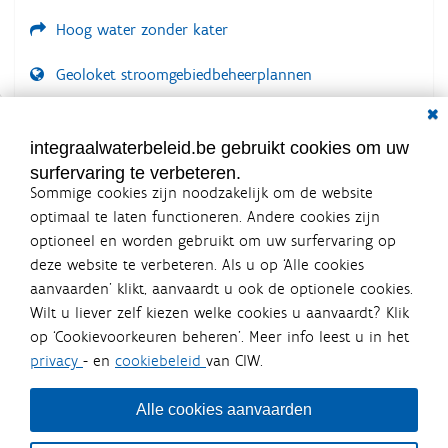
Hoog water zonder kater
Geoloket stroomgebiedbeheerplannen
Dial
Documenten voor leden
LOGIN VEREIST
integraalwaterbeleid.be gebruikt cookies om uw
surfervaring te verbeteren.
Sommige cookies zijn noodzakelijk om de website
optimaal te laten functioneren. Andere cookies zijn
optioneel en worden gebruikt om uw surfervaring op
Integraalwaterbeleid.be is een
deze website te verbeteren. Als u op ‘Alle cookies
officiële website van de Vlaamse
aanvaarden’ klikt, aanvaardt u ook de optionele cookies.
overheid
Wilt u liever zelf kiezen welke cookies u aanvaardt? Klik
uitgegeven door
Coördinatiecommissie Integraal
op ‘Cookievoorkeuren beheren’. Meer info leest u in het
Waterbeleid
privacy
- en
cookiebeleid
van CIW.
De Coördinatiecommissie Integraal Waterbeleid (CIW) is een
overlegplatform van de diverse beleidsdomeinen en
bestuursniveaus die bij het waterbeleid betrokken zijn. Ook
Alle cookies aanvaarden
waterbedrijven nemen deel aan het overleg. Deze
samenwerking zorgt voor een gecoördineerde en