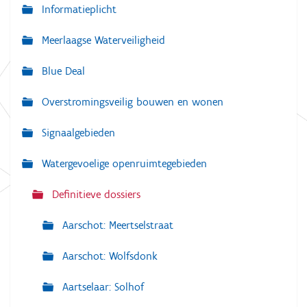
a
Informatieplicht
v
Meerlaagse Waterveiligheid
i
g
Blue Deal
a
Overstromingsveilig bouwen en wonen
t
i
Signaalgebieden
e
Watergevoelige openruimtegebieden
Definitieve dossiers
Aarschot: Meertselstraat
Aarschot: Wolfsdonk
Aartselaar: Solhof