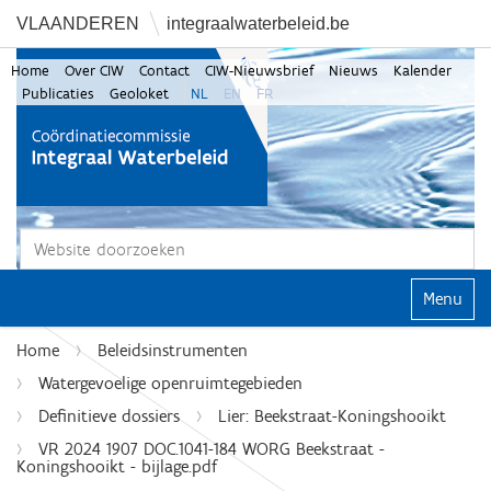
VLAANDEREN
integraalwaterbeleid.be
Home
Over CIW
Contact
CIW-Nieuwsbrief
Nieuws
Kalender
Publicaties
Geoloket
NL
EN
FR
Zoek
Geavanceerd zoeken...
Klap navi
Home
Beleidsinstrumenten
Watergevoelige openruimtegebieden
Definitieve dossiers
Lier: Beekstraat-Koningshooikt
VR 2024 1907 DOC.1041-184 WORG Beekstraat -
Koningshooikt - bijlage.pdf