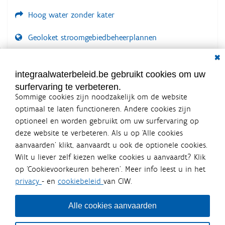
Hoog water zonder kater
Geoloket stroomgebiedbeheerplannen
Dial
Documenten voor leden
LOGIN VEREIST
integraalwaterbeleid.be gebruikt cookies om uw
surfervaring te verbeteren.
Sommige cookies zijn noodzakelijk om de website
optimaal te laten functioneren. Andere cookies zijn
optioneel en worden gebruikt om uw surfervaring op
Integraalwaterbeleid.be is een
deze website te verbeteren. Als u op ‘Alle cookies
officiële website van de Vlaamse
aanvaarden’ klikt, aanvaardt u ook de optionele cookies.
overheid
Wilt u liever zelf kiezen welke cookies u aanvaardt? Klik
uitgegeven door
Coördinatiecommissie Integraal
op ‘Cookievoorkeuren beheren’. Meer info leest u in het
Waterbeleid
privacy
- en
cookiebeleid
van CIW.
De Coördinatiecommissie Integraal Waterbeleid (CIW) is een
overlegplatform van de diverse beleidsdomeinen en
bestuursniveaus die bij het waterbeleid betrokken zijn. Ook
Alle cookies aanvaarden
waterbedrijven nemen deel aan het overleg. Deze
samenwerking zorgt voor een gecoördineerde en