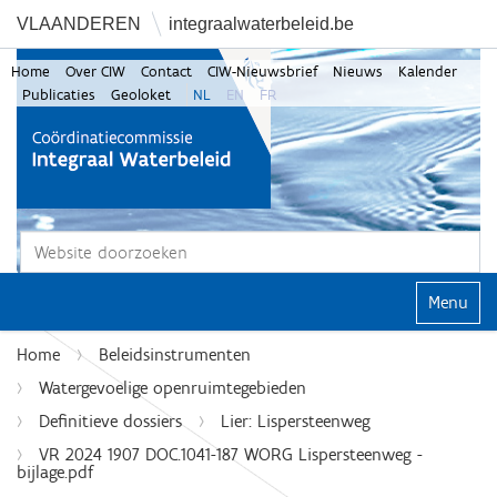
VLAANDEREN
integraalwaterbeleid.be
Home
Over CIW
Contact
CIW-Nieuwsbrief
Nieuws
Kalender
Publicaties
Geoloket
NL
EN
FR
Zoek
Geavanceerd zoeken...
Klap navi
Home
Beleidsinstrumenten
Watergevoelige openruimtegebieden
Definitieve dossiers
Lier: Lispersteenweg
VR 2024 1907 DOC.1041-187 WORG Lispersteenweg -
bijlage.pdf