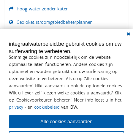
Hoog water zonder kater
Geoloket stroomgebiedbeheerplannen
Dial
Documenten voor leden
LOGIN VEREIST
integraalwaterbeleid.be gebruikt cookies om uw
surfervaring te verbeteren.
Sommige cookies zijn noodzakelijk om de website
optimaal te laten functioneren. Andere cookies zijn
optioneel en worden gebruikt om uw surfervaring op
Integraalwaterbeleid.be is een
deze website te verbeteren. Als u op ‘Alle cookies
officiële website van de Vlaamse
aanvaarden’ klikt, aanvaardt u ook de optionele cookies.
overheid
Wilt u liever zelf kiezen welke cookies u aanvaardt? Klik
uitgegeven door
Coördinatiecommissie Integraal
op ‘Cookievoorkeuren beheren’. Meer info leest u in het
Waterbeleid
privacy
- en
cookiebeleid
van CIW.
De Coördinatiecommissie Integraal Waterbeleid (CIW) is een
overlegplatform van de diverse beleidsdomeinen en
bestuursniveaus die bij het waterbeleid betrokken zijn. Ook
Alle cookies aanvaarden
waterbedrijven nemen deel aan het overleg. Deze
samenwerking zorgt voor een gecoördineerde en