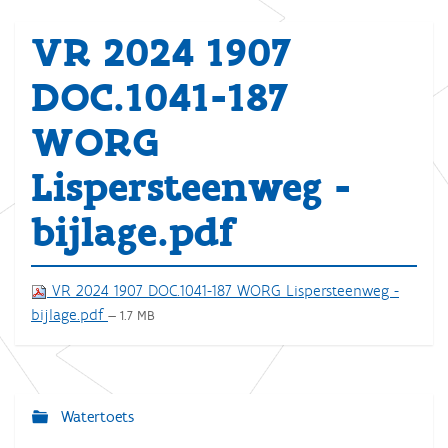
VR 2024 1907
DOC.1041-187
WORG
Lispersteenweg -
bijlage.pdf
VR 2024 1907 DOC.1041-187 WORG Lispersteenweg -
bijlage.pdf
— 1.7 MB
Watertoets
N