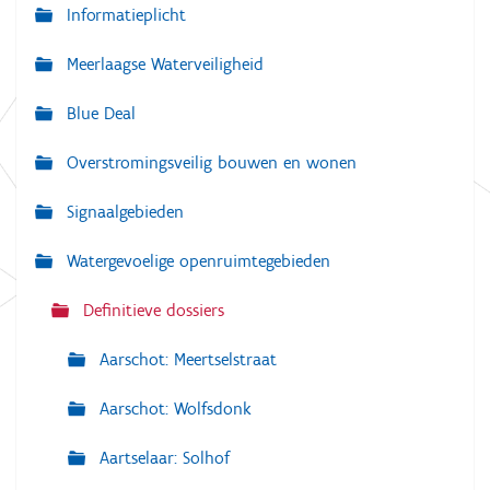
a
Informatieplicht
v
Meerlaagse Waterveiligheid
i
g
Blue Deal
a
Overstromingsveilig bouwen en wonen
t
i
Signaalgebieden
e
Watergevoelige openruimtegebieden
Definitieve dossiers
Aarschot: Meertselstraat
Aarschot: Wolfsdonk
Aartselaar: Solhof