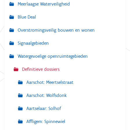
Meerlaagse Waterveiligheid
i
g
Blue Deal
a
Overstromingsveilig bouwen en wonen
t
i
Signaalgebieden
e
Watergevoelige openruimtegebieden
Definitieve dossiers
Aarschot: Meertselstraat
Aarschot: Wolfsdonk
Aartselaar: Solhof
Affligem: Spinnewiel