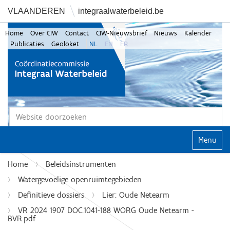
VLAANDEREN
integraalwaterbeleid.be
Home
Over CIW
Contact
CIW-Nieuwsbrief
Nieuws
Kalender
Publicaties
Geoloket
NL
EN
FR
Zoek
Geavanceerd zoeken...
Klap navi
Home
Beleidsinstrumenten
Watergevoelige openruimtegebieden
Definitieve dossiers
Lier: Oude Netearm
VR 2024 1907 DOC.1041-188 WORG Oude Netearm -
BVR.pdf