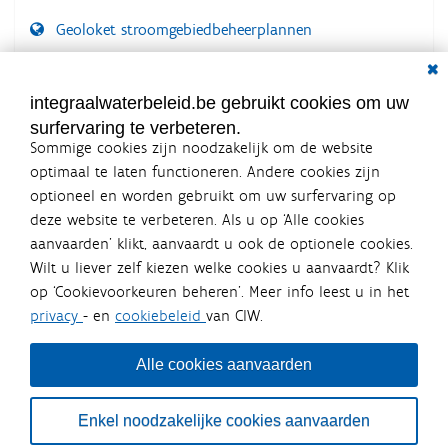
Geoloket stroomgebiedbeheerplannen
Dial
Documenten voor leden
LOGIN VEREIST
integraalwaterbeleid.be gebruikt cookies om uw
surfervaring te verbeteren.
Sommige cookies zijn noodzakelijk om de website
optimaal te laten functioneren. Andere cookies zijn
optioneel en worden gebruikt om uw surfervaring op
Integraalwaterbeleid.be is een
deze website te verbeteren. Als u op ‘Alle cookies
officiële website van de Vlaamse
aanvaarden’ klikt, aanvaardt u ook de optionele cookies.
overheid
Wilt u liever zelf kiezen welke cookies u aanvaardt? Klik
uitgegeven door
Coördinatiecommissie Integraal
op ‘Cookievoorkeuren beheren’. Meer info leest u in het
Waterbeleid
privacy
- en
cookiebeleid
van CIW.
De Coördinatiecommissie Integraal Waterbeleid (CIW) is een
overlegplatform van de diverse beleidsdomeinen en
bestuursniveaus die bij het waterbeleid betrokken zijn. Ook
Alle cookies aanvaarden
waterbedrijven nemen deel aan het overleg. Deze
samenwerking zorgt voor een gecoördineerde en
geïntegreerde aanpak van het waterbeleid en waterbeheer
Enkel noodzakelijke cookies aanvaarden
in Vlaanderen.