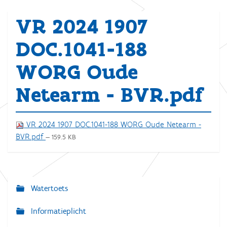
VR 2024 1907
DOC.1041-188
WORG Oude
Netearm - BVR.pdf
VR 2024 1907 DOC.1041-188 WORG Oude Netearm -
BVR.pdf
— 159.5 KB
Watertoets
N
a
Informatieplicht
v