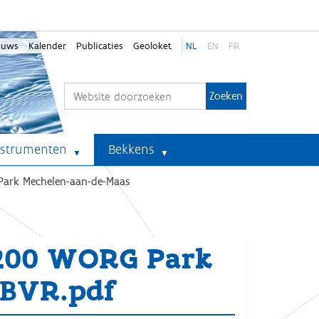
euws
Kalender
Publicaties
Geoloket
NL
EN
FR
Zoek
Geavanceerd zoeken...
nstrumenten
Bekkens
Park Mechelen-aan-de-Maas
-200 WORG Park
 BVR.pdf