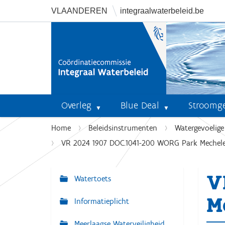
VLAANDEREN
integraalwaterbeleid.be
Overleg
Blue Deal
Stroomg
U
Home
Beleidsinstrumenten
Watergevoelig
b
VR 2024 1907 DOC.1041-200 WORG Park Mechele
e
n
V
t
Watertoets
N
h
a
M
i
Informatieplicht
v
e
r
Meerlaagse Waterveiligheid