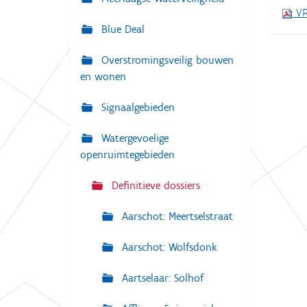
i
VR
:
g
Blue Deal
a
Overstromingsveilig bouwen
t
en wonen
i
e
Signaalgebieden
Watergevoelige
openruimtegebieden
Definitieve dossiers
Aarschot: Meertselstraat
Aarschot: Wolfsdonk
Aartselaar: Solhof