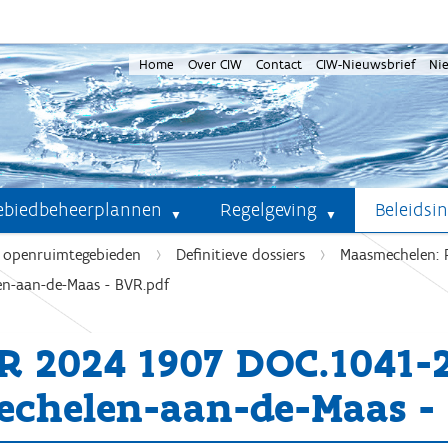
Home
Over CIW
Contact
CIW-Nieuwsbrief
Ni
ebiedbeheerplannen
Regelgeving
Beleidsi
e openruimtegebieden
Definitieve dossiers
Maasmechelen: 
n-aan-de-Maas - BVR.pdf
R 2024 1907 DOC.1041
echelen-aan-de-Maas -