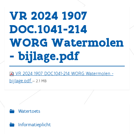
VR 2024 1907
DOC.1041-214
WORG Watermolen
- bijlage.pdf
VR 2024 1907 DOC.1041-214 WORG Watermolen -
bijlage.pdf
— 2.1 MB
Watertoets
N
a
Informatieplicht
v