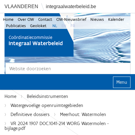
VLAANDEREN
integraalwaterbeleid.be
Home
Over CIW
Contact
CIW-Nieuwsbrief
Nieuws
Kalender
Publicaties
Geoloket
NL
EN
FR
Zoek
Geavanceerd zoeken...
Klap navi
Home
Beleidsinstrumenten
Watergevoelige openruimtegebieden
Definitieve dossiers
Meerhout: Watermolen
VR 2024 1907 DOC.1041-214 WORG Watermolen -
bijlage.pdf