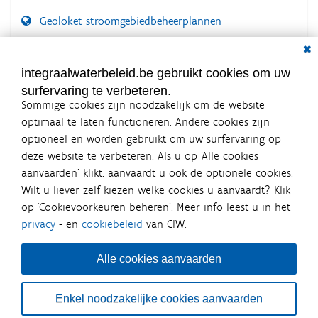
Geoloket stroomgebiedbeheerplannen
Dial
Documenten voor leden
LOGIN VEREIST
integraalwaterbeleid.be gebruikt cookies om uw
surfervaring te verbeteren.
Sommige cookies zijn noodzakelijk om de website
optimaal te laten functioneren. Andere cookies zijn
optioneel en worden gebruikt om uw surfervaring op
Integraalwaterbeleid.be is een
deze website te verbeteren. Als u op ‘Alle cookies
officiële website van de Vlaamse
aanvaarden’ klikt, aanvaardt u ook de optionele cookies.
overheid
Wilt u liever zelf kiezen welke cookies u aanvaardt? Klik
uitgegeven door
Coördinatiecommissie Integraal
op ‘Cookievoorkeuren beheren’. Meer info leest u in het
Waterbeleid
privacy
- en
cookiebeleid
van CIW.
De Coördinatiecommissie Integraal Waterbeleid (CIW) is een
overlegplatform van de diverse beleidsdomeinen en
bestuursniveaus die bij het waterbeleid betrokken zijn. Ook
Alle cookies aanvaarden
waterbedrijven nemen deel aan het overleg. Deze
samenwerking zorgt voor een gecoördineerde en
geïntegreerde aanpak van het waterbeleid en waterbeheer
Enkel noodzakelijke cookies aanvaarden
in Vlaanderen.