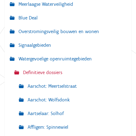
Meerlaagse Waterveiligheid
i
g
Blue Deal
a
Overstromingsveilig bouwen en wonen
t
i
Signaalgebieden
e
Watergevoelige openruimtegebieden
Definitieve dossiers
Aarschot: Meertselstraat
Aarschot: Wolfsdonk
Aartselaar: Solhof
Affligem: Spinnewiel