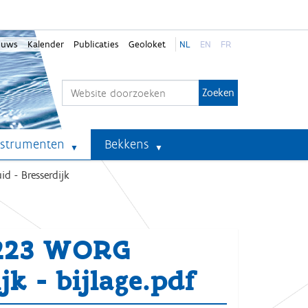
euws
Kalender
Publicaties
Geoloket
NL
EN
FR
Zoek
Geavanceerd zoeken...
nstrumenten
Bekkens
d - Bresserdijk
-223 WORG
k - bijlage.pdf