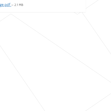
age.pdf
— 2.1 MB