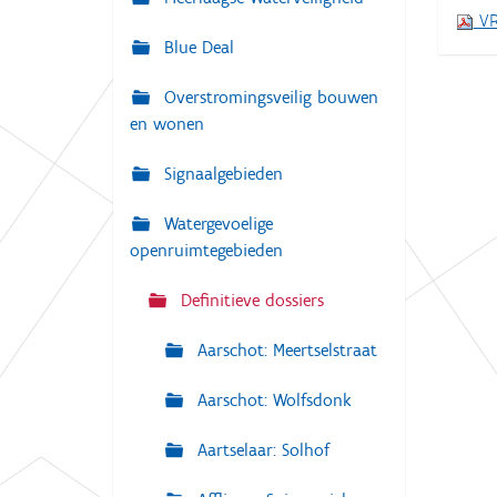
i
VR
:
g
Blue Deal
a
Overstromingsveilig bouwen
t
en wonen
i
e
Signaalgebieden
Watergevoelige
openruimtegebieden
Definitieve dossiers
Aarschot: Meertselstraat
Aarschot: Wolfsdonk
Aartselaar: Solhof