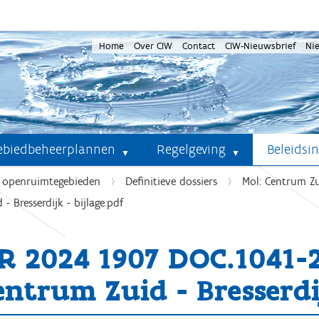
Home
Over CIW
Contact
CIW-Nieuwsbrief
Ni
ebiedbeheerplannen
Regelgeving
Beleidsi
e openruimtegebieden
Definitieve dossiers
Mol: Centrum Zui
Bresserdijk - bijlage.pdf
R 2024 1907 DOC.1041
entrum Zuid - Bresserdij