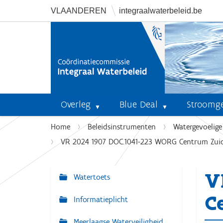
VLAANDEREN
integraalwaterbeleid.be
Overleg
Blue Deal
Stroomg
U
Home
Beleidsinstrumenten
Watergevoelig
b
VR 2024 1907 DOC.1041-223 WORG Centrum Zuid - 
e
n
V
t
Watertoets
N
h
a
C
i
Informatieplicht
v
e
r
Meerlaagse Waterveiligheid